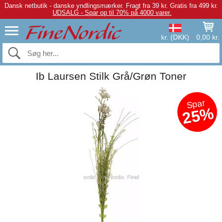
Dansk netbutik - danske yndlingsmærker.
Fragt fra 39 kr. Gratis fra 499 kr.
UDSALG - Spar op til 70% på 4000 varer.
kr. (DKK)
0,00 kr.
Ib Laursen Stilk Grå/Grøn Toner
Spar
25%