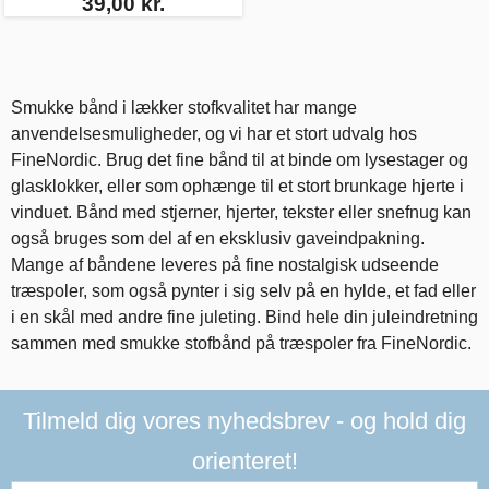
39,00 kr.
Smukke bånd i lækker stofkvalitet har mange
anvendelsesmuligheder, og vi har et stort udvalg hos
FineNordic. Brug det fine bånd til at binde om lysestager og
glasklokker, eller som ophænge til et stort brunkage hjerte i
vinduet. Bånd med stjerner, hjerter, tekster eller snefnug kan
også bruges som del af en eksklusiv gaveindpakning.
Mange af båndene leveres på fine nostalgisk udseende
træspoler, som også pynter i sig selv på en hylde, et fad eller
i en skål med andre fine juleting. Bind hele din juleindretning
sammen med smukke stofbånd på træspoler fra FineNordic.
Tilmeld dig vores nyhedsbrev - og hold dig
orienteret!