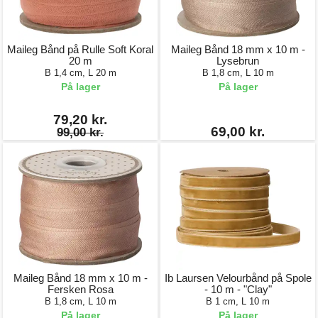
Maileg Bånd på Rulle Soft Koral
Maileg Bånd 18 mm x 10 m -
20 m
Lysebrun
B 1,4 cm, L 20 m
B 1,8 cm, L 10 m
På lager
På lager
79,20 kr.
69,00 kr.
99,00 kr.
Maileg Bånd 18 mm x 10 m -
Ib Laursen Velourbånd på Spole
Fersken Rosa
- 10 m - "Clay"
B 1,8 cm, L 10 m
B 1 cm, L 10 m
På lager
På lager