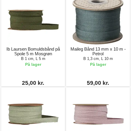
Ib Laursen Bomuldsbånd på
Maileg Bånd 13 mm x 10 m -
Spole 5 m Mosgrøn
Petrol
B 1 cm, L 5 m
B 1,3 cm, L 10 m
På lager
På lager
25,00 kr.
59,00 kr.