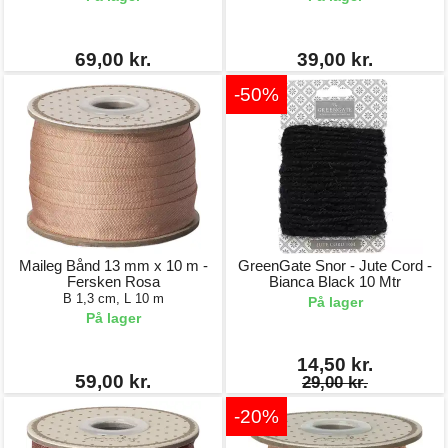
69,00 kr.
39,00 kr.
-50%
Maileg Bånd 13 mm x 10 m -
GreenGate Snor - Jute Cord -
Fersken Rosa
Bianca Black 10 Mtr
B 1,3 cm, L 10 m
På lager
På lager
14,50 kr.
59,00 kr.
29,00 kr.
-20%