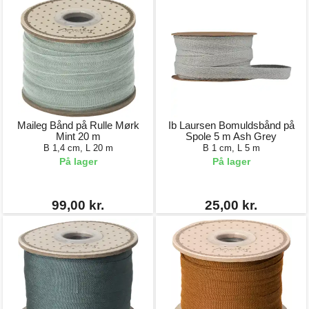
Maileg Bånd på Rulle Mørk
Ib Laursen Bomuldsbånd på
Mint 20 m
Spole 5 m Ash Grey
B 1,4 cm, L 20 m
B 1 cm, L 5 m
På lager
På lager
99,00 kr.
25,00 kr.