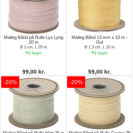
Maileg Bånd på Rulle Lys Lyng
Maileg Bånd 13 mm x 10 m -
20 m
Gul
B 1 cm, L 20 m
B 1,3 cm, L 10 m
På lager
På lager
99,00 kr.
59,00 kr.
-20%
-20%
Maileg Bånd på Rulle Mint 25 m
Maileg Bånd på Rulle Creme 25