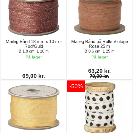
Maileg Bånd 18 mm x 10 m -
Maileg Bånd på Rulle Vintage
Rød/Guld
Rosa 25 m
B 1,8 cm, L 10 m
B 0,6 cm, L 25 m
På lager
På lager
63,20 kr.
69,00 kr.
79,00 kr.
-50%