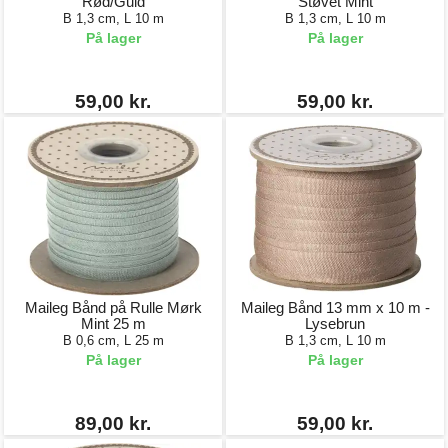
Rød/Guld
Støvet Mint
B 1,3 cm, L 10 m
B 1,3 cm, L 10 m
På lager
På lager
59,00 kr.
59,00 kr.
Maileg Bånd på Rulle Mørk
Maileg Bånd 13 mm x 10 m -
Mint 25 m
Lysebrun
B 0,6 cm, L 25 m
B 1,3 cm, L 10 m
På lager
På lager
89,00 kr.
59,00 kr.