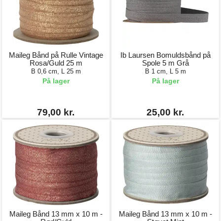
Maileg Bånd på Rulle Vintage
Ib Laursen Bomuldsbånd på
Rosa/Guld 25 m
Spole 5 m Grå
B 0,6 cm, L 25 m
B 1 cm, L 5 m
På lager
På lager
79,00 kr.
25,00 kr.
Maileg Bånd 13 mm x 10 m -
Maileg Bånd 13 mm x 10 m -