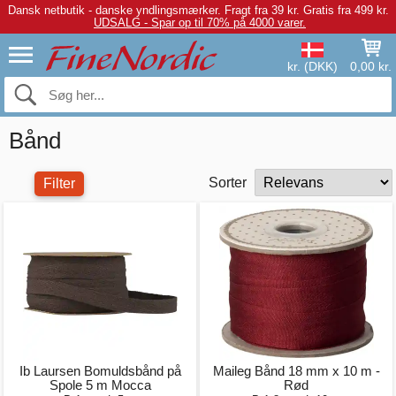
Dansk netbutik - danske yndlingsmærker.
Fragt fra 39 kr. Gratis fra 499 kr.
UDSALG - Spar op til 70% på 4000 varer.
kr. (DKK)
0,00 kr.
Bånd
Sorter
Filter
Ib Laursen Bomuldsbånd på
Maileg Bånd 18 mm x 10 m -
Spole 5 m Mocca
Rød