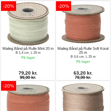
-20%
-20%
Maileg Bånd på Rulle Mint 20 m
Maileg Bånd på Rulle Soft Koral
25 m
B 1,4 cm, L 20 m
B 0,6 cm, L 25 m
På lager
På lager
79,20 kr.
63,20 kr.
99,00 kr.
79,00 kr.
-20%