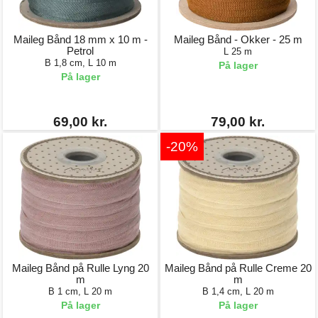
Maileg Bånd 18 mm x 10 m -
Maileg Bånd - Okker - 25 m
Petrol
L 25 m
B 1,8 cm, L 10 m
På lager
På lager
69,00 kr.
79,00 kr.
-20%
Maileg Bånd på Rulle Lyng 20
Maileg Bånd på Rulle Creme 20
m
m
B 1 cm, L 20 m
B 1,4 cm, L 20 m
På lager
På lager