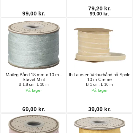
79,20 kr.
99,00 kr.
99,00 kr.
Maileg Bånd 18 mm x 10 m -
Ib Laursen Velourbånd på Spole
Støvet Mint
10 m Creme
B 1,8 cm, L 10 m
B 1 cm, L 10 m
På lager
På lager
69,00 kr.
39,00 kr.