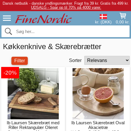
Dansk netbutik - danske yndlingsmærker.
Fragt fra 39 kr. Gratis fra 499 kr.
UDSALG - Spar op til 70% på 4000 varer.
kr. (DKK)
0,00 kr.
Køkkenknive & Skærebrætter
Sorter
Filter
-20%
Ib Laursen Skærebræt med
Ib Laursen Skærebræt Oval
Riller Rektangulær Olieret
Akacietræ