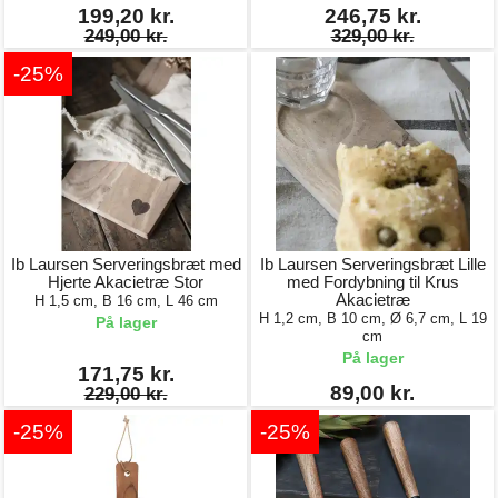
199,20 kr.
246,75 kr.
249,00 kr.
329,00 kr.
-25%
Ib Laursen Serveringsbræt med
Ib Laursen Serveringsbræt Lille
Hjerte Akacietræ Stor
med Fordybning til Krus
Akacietræ
H 1,5 cm, B 16 cm, L 46 cm
H 1,2 cm, B 10 cm, Ø 6,7 cm, L 19
På lager
cm
På lager
171,75 kr.
89,00 kr.
229,00 kr.
-25%
-25%