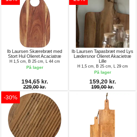
Ib Laursen Skærebræt med
Ib Laursen Tapasbræt med Lys
Stort Hul Olieret Acaciatræ
Lædersnor Olieret Akacietræ
Lille
H 1,5 cm, B 25 cm, L 44 cm
H 1,5 cm, B 25 cm, L 29 cm
På lager
På lager
194,65 kr.
159,20 kr.
229,00 kr.
199,00 kr.
-30%