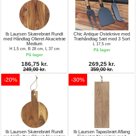
Ib Laursen Skærebræt Rundt
Chic Antique Osteknive med
med Håndtag Olieret Akacietræ
Træhåndtag Sæt med 3 Sort
Medium
L 17,5 cm
H 1,5 cm, B 28 cm, L 37 cm
På lager
På lager
186,75 kr.
269,25 kr.
249,00 kr.
359,00 kr.
-20%
-30%
Ib Laursen Skærebræt Rundt
Ib Laursen Tapasbræt Aflang