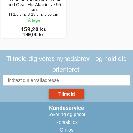
med Ovalt Hul Akacietræ 55
cm
H 1,5 cm, B 18 cm, L 55 cm
På lager
159,20 kr.
199,00 kr.
Tilmeld dig vores nyhedsbrev - og hold dig
orienteret!
Tilmeld
Kundeservice
Levering og priser
Kontakt os
Om os