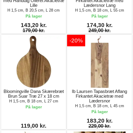
med Håndtag Olieret Akacietræ
Firkantet Akacietræ med
Lille
Lædersnor Lang
H 1,5 cm, B 20,5 cm, L 28 cm
H 1,5 cm, B 18 cm, L 55 cm
På lager
På lager
143,20 kr.
174,30 kr.
179,00 kr.
249,00 kr.
-20%
Bloomingville Dana Skærebræt
Ib Laursen Tapasbræt Aflang
Brun Suar Træ 27 x 18 cm
Firkantet Akacietræ med
Lædersnor
H 1,5 cm, B 18 cm, L 27 cm
H 1,5 cm, B 18 cm, L 45 cm
På lager
På lager
183,20 kr.
119,00 kr.
229,00 kr.