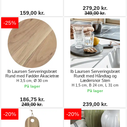
279,20 kr.
159,00 kr.
349,00 kr.
-25%
Ib Laursen Serveringsbræt
Ib Laursen Serveringsbræt
Rund med Fødder Akacietræ
Rundt med Håndtag og
Lædersnor Sten
H 3,5 cm, Ø 30 cm
H 1,5 cm, B 24 cm, L 31 cm
På lager
På lager
186,75 kr.
239,00 kr.
249,00 kr.
-20%
-20%