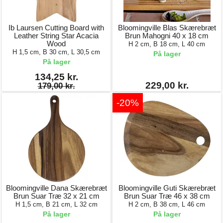
Ib Laursen Cutting Board with
Bloomingville Blas Skærebræt
Leather String Star Acacia
Brun Mahogni 40 x 18 cm
Wood
H 2 cm, B 18 cm, L 40 cm
H 1,5 cm, B 30 cm, L 30,5 cm
På lager
På lager
134,25 kr.
229,00 kr.
179,00 kr.
-20%
Bloomingville Dana Skærebræt
Bloomingville Guti Skærebræt
Brun Suar Træ 32 x 21 cm
Brun Suar Træ 46 x 38 cm
H 1,5 cm, B 21 cm, L 32 cm
H 2 cm, B 38 cm, L 46 cm
På lager
På lager