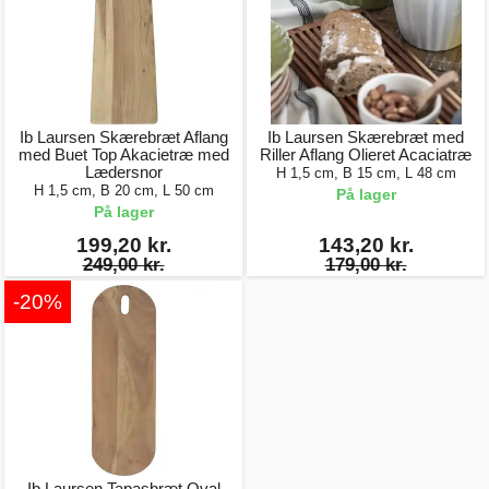
Ib Laursen Skærebræt Aflang
Ib Laursen Skærebræt med
med Buet Top Akacietræ med
Riller Aflang Olieret Acaciatræ
Lædersnor
H 1,5 cm, B 15 cm, L 48 cm
H 1,5 cm, B 20 cm, L 50 cm
På lager
På lager
199,20 kr.
143,20 kr.
249,00 kr.
179,00 kr.
-20%
Ib Laursen Tapasbræt Oval