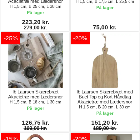
Acaciatræ med Lædersnor
H 1,5 cm, B 17,5 cm, L 25,5 cm
H 1,5 cm, B 25 cm, L 38 cm
På lager
På lager
223,20 kr.
75,00 kr.
279,00 kr.
-25%
-20%
Ib Laursen Skærebræt
Ib Laursen Skærebræt med
Akacietræ med Lædersnor
Buet Top og Kort Håndtag
Akacietræ med Lædersnor
H 1,5 cm, B 18 cm, L 30 cm
H 1,5 cm, B 20 cm, L 30 cm
På lager
På lager
126,75 kr.
151,20 kr.
169,00 kr.
189,00 kr.
-15%
-20%