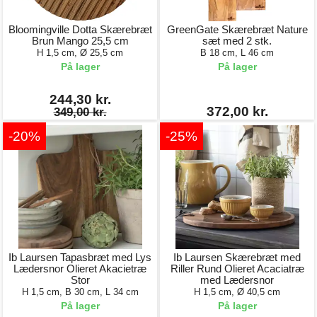
Bloomingville Dotta Skærebræt
GreenGate Skærebræt Nature
Brun Mango 25,5 cm
sæt med 2 stk.
H 1,5 cm, Ø 25,5 cm
B 18 cm, L 46 cm
På lager
På lager
244,30 kr.
372,00 kr.
349,00 kr.
-20%
-25%
Ib Laursen Tapasbræt med Lys
Ib Laursen Skærebræt med
Lædersnor Olieret Akacietræ
Riller Rund Olieret Acaciatræ
Stor
med Lædersnor
H 1,5 cm, B 30 cm, L 34 cm
H 1,5 cm, Ø 40,5 cm
På lager
På lager