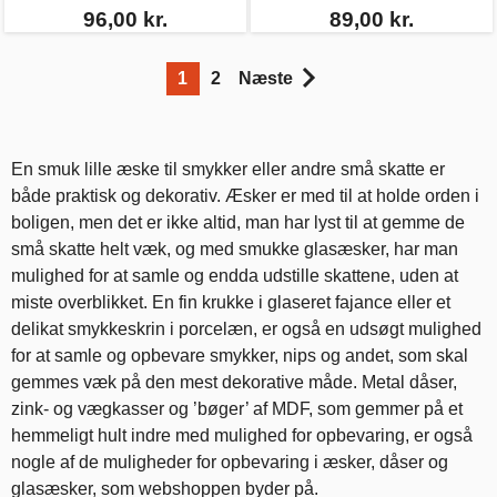
96,00 kr.
89,00 kr.
1
2
Næste
En smuk lille æske til smykker eller andre små skatte er
både praktisk og dekorativ. Æsker er med til at holde orden i
boligen, men det er ikke altid, man har lyst til at gemme de
små skatte helt væk, og med smukke glasæsker, har man
mulighed for at samle og endda udstille skattene, uden at
miste overblikket. En fin krukke i glaseret fajance eller et
delikat smykkeskrin i porcelæn, er også en udsøgt mulighed
for at samle og opbevare smykker, nips og andet, som skal
gemmes væk på den mest dekorative måde. Metal dåser,
zink- og vægkasser og ’bøger’ af MDF, som gemmer på et
hemmeligt hult indre med mulighed for opbevaring, er også
nogle af de muligheder for opbevaring i æsker, dåser og
glasæsker, som webshoppen byder på.