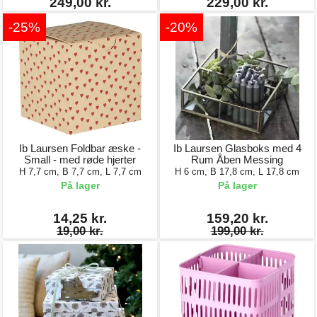
249,00 kr.
229,00 kr.
-25%
-20%
Ib Laursen Foldbar æske -
Ib Laursen Glasboks med 4
Small - med røde hjerter
Rum Åben Messing
H 7,7 cm, B 7,7 cm, L 7,7 cm
H 6 cm, B 17,8 cm, L 17,8 cm
På lager
På lager
14,25 kr.
159,20 kr.
19,00 kr.
199,00 kr.