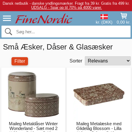
Dansk netbutik - danske yndlingsmærker.
Fragt fra 39 kr. Gratis fra 499 kr.
UDSALG - Spar op til 70% på 4000 varer.
kr. (DKK)
0,00 kr.
Små Æsker, Dåser & Glasæsker
Sorter
Filter
Maileg Metaldåser Winter
Maileg Metalæske med
Wonderland - Sæt med 2
Glidelåg Blossom - Lilla