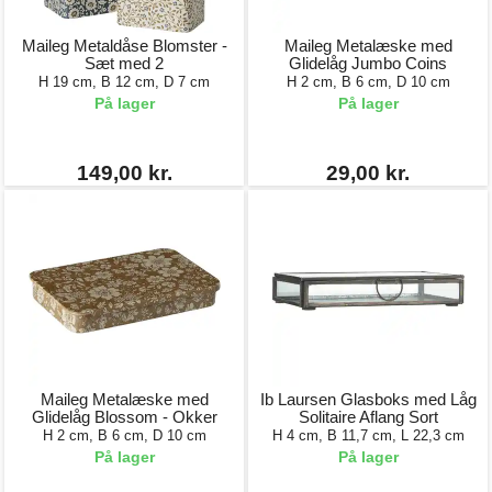
Maileg Metaldåse Blomster -
Maileg Metalæske med
Sæt med 2
Glidelåg Jumbo Coins
H 19 cm, B 12 cm, D 7 cm
H 2 cm, B 6 cm, D 10 cm
På lager
På lager
149,00 kr.
29,00 kr.
Maileg Metalæske med
Ib Laursen Glasboks med Låg
Glidelåg Blossom - Okker
Solitaire Aflang Sort
H 2 cm, B 6 cm, D 10 cm
H 4 cm, B 11,7 cm, L 22,3 cm
På lager
På lager