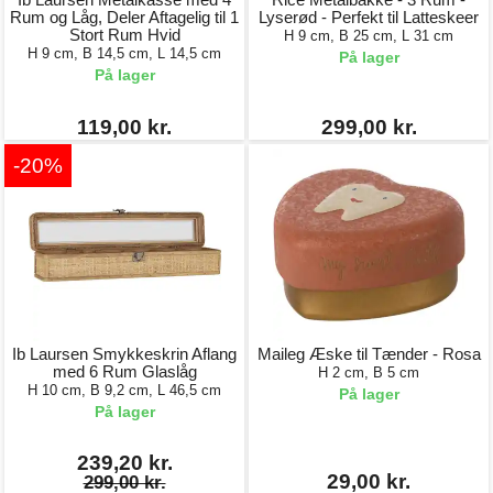
Rum og Låg, Deler Aftagelig til 1
Lyserød - Perfekt til Latteskeer
Stort Rum Hvid
H 9 cm, B 25 cm, L 31 cm
H 9 cm, B 14,5 cm, L 14,5 cm
På lager
På lager
119,00 kr.
299,00 kr.
-20%
Ib Laursen Smykkeskrin Aflang
Maileg Æske til Tænder - Rosa
med 6 Rum Glaslåg
H 2 cm, B 5 cm
H 10 cm, B 9,2 cm, L 46,5 cm
På lager
På lager
239,20 kr.
29,00 kr.
299,00 kr.