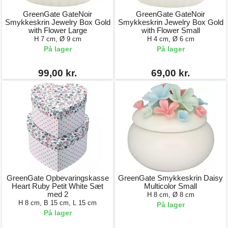
GreenGate GateNoir
GreenGate GateNoir
Smykkeskrin Jewelry Box Gold
Smykkeskrin Jewelry Box Gold
with Flower Large
with Flower Small
H 7 cm, Ø 9 cm
H 4 cm, Ø 6 cm
På lager
På lager
99,00 kr.
69,00 kr.
GreenGate Opbevaringskasse
GreenGate Smykkeskrin Daisy
Heart Ruby Petit White Sæt
Multicolor Small
med 2
H 8 cm, Ø 8 cm
H 8 cm, B 15 cm, L 15 cm
På lager
På lager