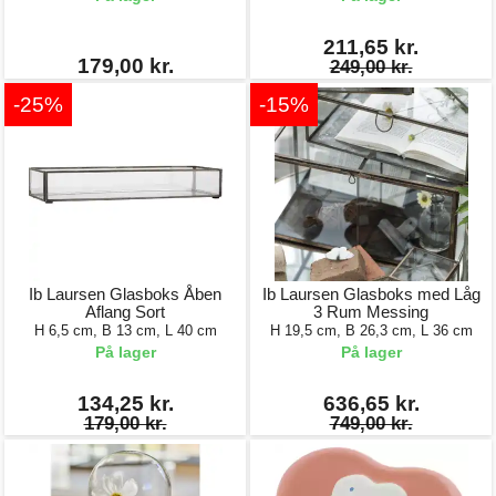
211,65 kr.
179,00 kr.
249,00 kr.
-25%
-15%
Ib Laursen Glasboks Åben
Ib Laursen Glasboks med Låg
Aflang Sort
3 Rum Messing
H 6,5 cm, B 13 cm, L 40 cm
H 19,5 cm, B 26,3 cm, L 36 cm
På lager
På lager
134,25 kr.
636,65 kr.
179,00 kr.
749,00 kr.