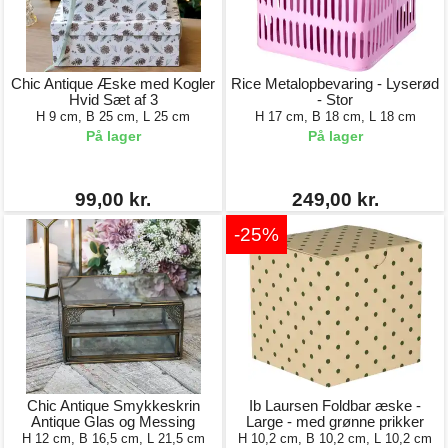
Chic Antique Æske med Kogler
Rice Metalopbevaring - Lyserød
Hvid Sæt af 3
- Stor
H 9 cm, B 25 cm, L 25 cm
H 17 cm, B 18 cm, L 18 cm
På lager
På lager
99,00 kr.
249,00 kr.
-25%
Chic Antique Smykkeskrin
Ib Laursen Foldbar æske -
Antique Glas og Messing
Large - med grønne prikker
H 12 cm, B 16,5 cm, L 21,5 cm
H 10,2 cm, B 10,2 cm, L 10,2 cm