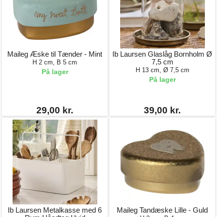
Maileg Æske til Tænder - Mint
Ib Laursen Glaslåg Bornholm Ø
7,5 cm
H 2 cm, B 5 cm
H 13 cm, Ø 7,5 cm
På lager
På lager
29,00 kr.
39,00 kr.
Ib Laursen Metalkasse med 6
Maileg Tandæske Lille - Guld