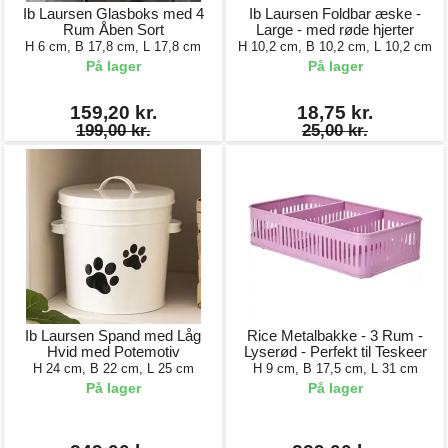
Ib Laursen Glasboks med 4
Ib Laursen Foldbar æske -
Rum Åben Sort
Large - med røde hjerter
H 6 cm, B 17,8 cm, L 17,8 cm
H 10,2 cm, B 10,2 cm, L 10,2 cm
På lager
På lager
159,20 kr.
18,75 kr.
199,00 kr.
25,00 kr.
Ib Laursen Spand med Låg
Rice Metalbakke - 3 Rum -
Hvid med Potemotiv
Lyserød - Perfekt til Teskeer
H 24 cm, B 22 cm, L 25 cm
H 9 cm, B 17,5 cm, L 31 cm
På lager
På lager