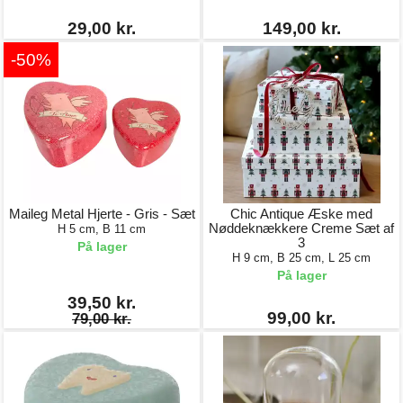
29,00 kr.
149,00 kr.
-50%
Maileg Metal Hjerte - Gris - Sæt
Chic Antique Æske med
Nøddeknækkere Creme Sæt af
H 5 cm, B 11 cm
3
På lager
H 9 cm, B 25 cm, L 25 cm
På lager
39,50 kr.
99,00 kr.
79,00 kr.