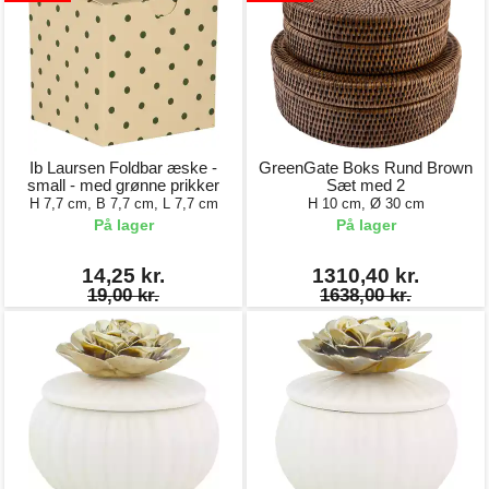
Ib Laursen Foldbar æske -
GreenGate Boks Rund Brown
small - med grønne prikker
Sæt med 2
H 7,7 cm, B 7,7 cm, L 7,7 cm
H 10 cm, Ø 30 cm
På lager
På lager
14,25 kr.
1310,40 kr.
19,00 kr.
1638,00 kr.