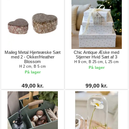
Maileg Metal Hjerteæske Sæt
Chic Antique Æske med
med 2 - Okker/Heather
Stjerner Hvid Sæt af 3
Blossom
H 9 cm, B 25 cm, L 25 cm
H 2 cm, B 5 cm
På lager
På lager
49,00 kr.
99,00 kr.