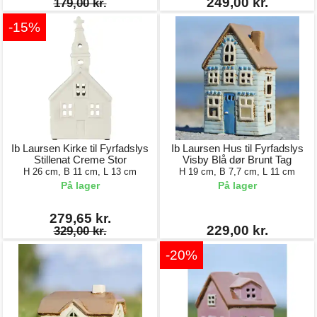
249,00 kr.
179,00 kr.
-15%
Ib Laursen Kirke til Fyrfadslys
Ib Laursen Hus til Fyrfadslys
Stillenat Creme Stor
Visby Blå dør Brunt Tag
H 26 cm, B 11 cm, L 13 cm
H 19 cm, B 7,7 cm, L 11 cm
På lager
På lager
279,65 kr.
229,00 kr.
329,00 kr.
-20%