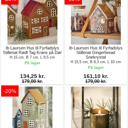
Ib Laursen Hus til Fyrfadslys
Ib Laursen Hus til Fyrfadslys
Stillenat Rødt Tag Krans på Dør
Stillenat Gingerbread
Snekrystal
H 15 cm, B 7 cm, L 9,5 cm
H 15,5 cm, B 8,3 cm, L 10 cm
På lager
På lager
134,25 kr.
161,10 kr.
179,00 kr.
179,00 kr.
-20%