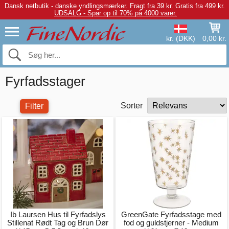
Dansk netbutik - danske yndlingsmærker.
Fragt fra 39 kr. Gratis fra 499 kr.
UDSALG - Spar op til 70% på 4000 varer.
kr. (DKK)
0,00 kr.
Fyrfadsstager
Sorter
Filter
Ib Laursen Hus til Fyrfadslys
GreenGate Fyrfadsstage med
Stillenat Rødt Tag og Brun Dør
fod og guldstjerner - Medium