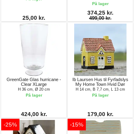
På lager
374,25 kr.
25,00 kr.
499,00 kr.
GreenGate Glas hurricane -
Ib Laursen Hus til Fyrfadslys
Clear XLarge
My Home Town Hvid Dør
H 36 cm, Ø 20 cm
H 14 cm, B 7,7 cm, L 13 cm
På lager
På lager
424,00 kr.
179,00 kr.
-25%
-15%