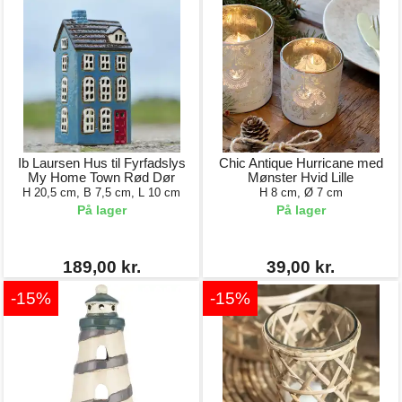
Ib Laursen Hus til Fyrfadslys
Chic Antique Hurricane med
My Home Town Rød Dør
Mønster Hvid Lille
H 20,5 cm, B 7,5 cm, L 10 cm
H 8 cm, Ø 7 cm
På lager
På lager
189,00 kr.
39,00 kr.
-15%
-15%