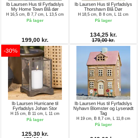
Ib Laursen Hus til Fyrfadslys
Ib Laursen Hus til Fyrfadslys
My Home Town Blå dør
Thorshavn Blå Dør
H 16,5 cm, B 7,7 cm, L 13,5 cm
H 18,5 cm, B 8 cm, L 11 cm
På lager
På lager
134,25 kr.
199,00 kr.
179,00 kr.
-30%
Ib Laursen Hurricane til
Ib Laursen Hus til Fyrfadslys
Fyrfadslys Johan Stor
Nyhavn Blomster og Lyserødt
Tag
H 15 cm, B 11 cm, L 11 cm
H 19 cm, B 8,7 cm, L 11,8 cm
På lager
På lager
125,30 kr.