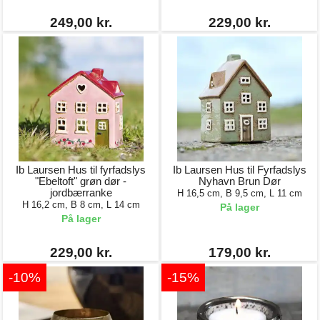
249,00 kr.
229,00 kr.
Ib Laursen Hus til fyrfadslys
Ib Laursen Hus til Fyrfadslys
"Ebeltoft" grøn dør -
Nyhavn Brun Dør
jordbærranke
H 16,5 cm, B 9,5 cm, L 11 cm
H 16,2 cm, B 8 cm, L 14 cm
På lager
På lager
229,00 kr.
179,00 kr.
-10%
-15%