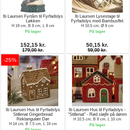
Ib Laursen Fyrtårn til Fyrfadslys
Ib Laursen Lysestage til
Løkken
Fyrfadslys med Bambusflet
H 19 cm, B 9 cm, L 9 cm
H 10,5 cm, Ø 9 cm
På lager
På lager
152,15 kr.
50,15 kr.
179,00 kr.
59,00 kr.
-25%
Ib Laursen Hus til Fyrfadslys
Ib Laursen Hus til Fyrfadslys -
Stillenat Gingerbread
"Stillenat" - Rød sløjfe på døren
Rektangulær Dør
H 10,5 cm, B 8 cm, L 10 cm
H 14 cm, B 7,5 cm, L 10 cm
På lager
På lager