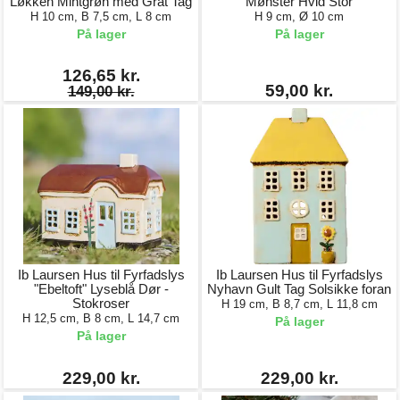
Løkken Mintgrøn med Gråt Tag
Mønster Hvid Stor
H 10 cm, B 7,5 cm, L 8 cm
H 9 cm, Ø 10 cm
På lager
På lager
126,65 kr.
59,00 kr.
149,00 kr.
Ib Laursen Hus til Fyrfadslys
Ib Laursen Hus til Fyrfadslys
"Ebeltoft" Lyseblå Dør -
Nyhavn Gult Tag Solsikke foran
Stokroser
H 19 cm, B 8,7 cm, L 11,8 cm
H 12,5 cm, B 8 cm, L 14,7 cm
På lager
På lager
229,00 kr.
229,00 kr.