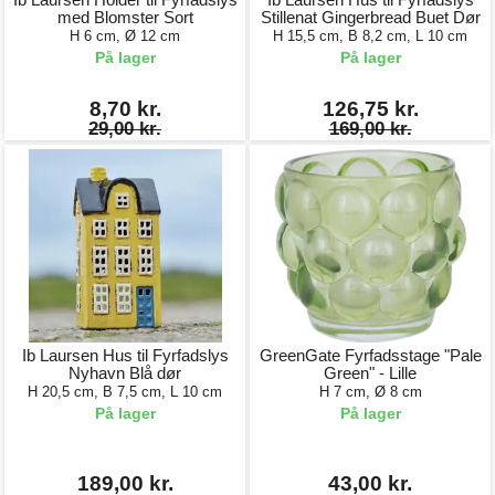
med Blomster Sort
Stillenat Gingerbread Buet Dør
H 6 cm, Ø 12 cm
H 15,5 cm, B 8,2 cm, L 10 cm
På lager
På lager
8,70 kr.
126,75 kr.
29,00 kr.
169,00 kr.
Ib Laursen Hus til Fyrfadslys
GreenGate Fyrfadsstage "Pale
Nyhavn Blå dør
Green" - Lille
H 20,5 cm, B 7,5 cm, L 10 cm
H 7 cm, Ø 8 cm
På lager
På lager
189,00 kr.
43,00 kr.