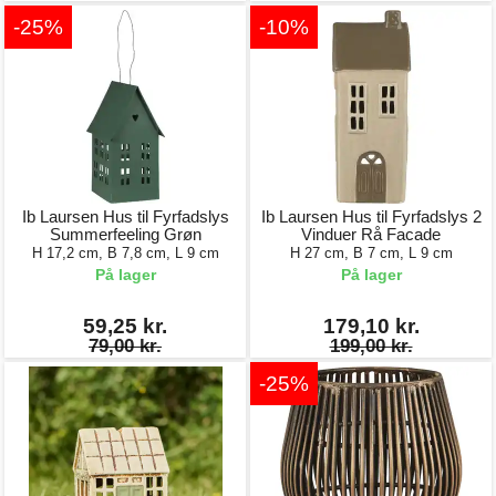
-25%
-10%
Ib Laursen Hus til Fyrfadslys
Ib Laursen Hus til Fyrfadslys 2
Summerfeeling Grøn
Vinduer Rå Facade
H 17,2 cm, B 7,8 cm, L 9 cm
H 27 cm, B 7 cm, L 9 cm
På lager
På lager
59,25 kr.
179,10 kr.
79,00 kr.
199,00 kr.
-25%