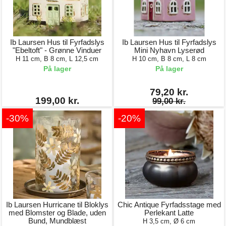
Ib Laursen Hus til Fyrfadslys
Ib Laursen Hus til Fyrfadslys
"Ebeltoft" - Grønne Vinduer
Mini Nyhavn Lyserød
H 11 cm, B 8 cm, L 12,5 cm
H 10 cm, B 8 cm, L 8 cm
På lager
På lager
79,20 kr.
199,00 kr.
99,00 kr.
-30%
-20%
Ib Laursen Hurricane til Bloklys
Chic Antique Fyrfadsstage med
med Blomster og Blade, uden
Perlekant Latte
Bund, Mundblæst
H 3,5 cm, Ø 6 cm