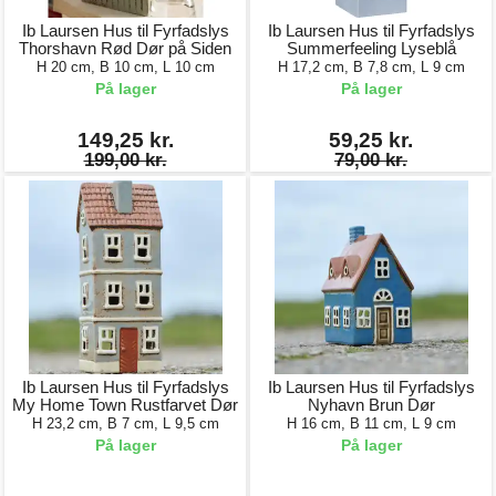
Ib Laursen Hus til Fyrfadslys
Ib Laursen Hus til Fyrfadslys
Thorshavn Rød Dør på Siden
Summerfeeling Lyseblå
H 20 cm, B 10 cm, L 10 cm
H 17,2 cm, B 7,8 cm, L 9 cm
På lager
På lager
149,25 kr.
59,25 kr.
199,00 kr.
79,00 kr.
Ib Laursen Hus til Fyrfadslys
Ib Laursen Hus til Fyrfadslys
My Home Town Rustfarvet Dør
Nyhavn Brun Dør
H 23,2 cm, B 7 cm, L 9,5 cm
H 16 cm, B 11 cm, L 9 cm
På lager
På lager