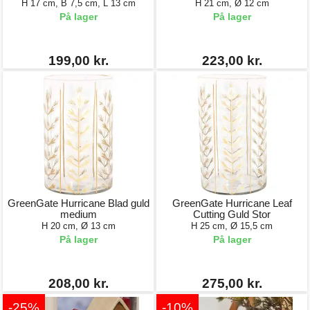
H 17 cm, B 7,5 cm, L 13 cm
H 21 cm, Ø 12 cm
På lager
På lager
199,00 kr.
223,00 kr.
GreenGate Hurricane Blad guld
GreenGate Hurricane Leaf
medium
Cutting Guld Stor
H 20 cm, Ø 13 cm
H 25 cm, Ø 15,5 cm
På lager
På lager
208,00 kr.
275,00 kr.
-25%
-10%