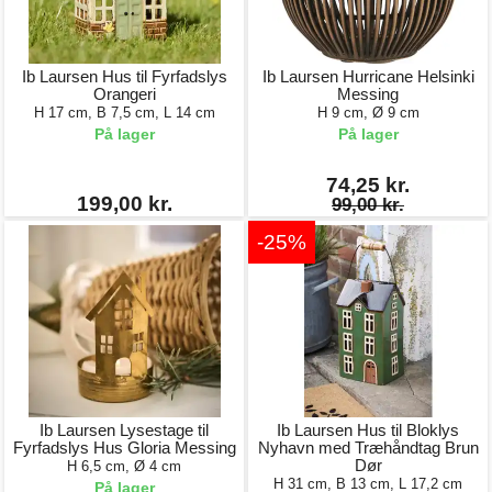
Ib Laursen Hus til Fyrfadslys
Ib Laursen Hurricane Helsinki
Orangeri
Messing
H 17 cm, B 7,5 cm, L 14 cm
H 9 cm, Ø 9 cm
På lager
På lager
74,25 kr.
199,00 kr.
99,00 kr.
-25%
Ib Laursen Lysestage til
Ib Laursen Hus til Bloklys
Fyrfadslys Hus Gloria Messing
Nyhavn med Træhåndtag Brun
Dør
H 6,5 cm, Ø 4 cm
H 31 cm, B 13 cm, L 17,2 cm
På lager