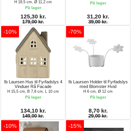
H 18,5 cm, Ø 11,2 cm
På lager
På lager
125,30 kr.
31,20 kr.
179,00 kr.
39,00 kr.
-10%
-70%
Ib Laursen Hus til Fyrfadslys 4
Ib Laursen Holder til Fyrfadslys
Vinduer Rå Facade
med Blomster Hvid
H 15,5 cm, B 7,8 cm, L 10 cm
H 6 cm, Ø 12 cm
På lager
På lager
134,10 kr.
8,70 kr.
149,00 kr.
29,00 kr.
-10%
-15%