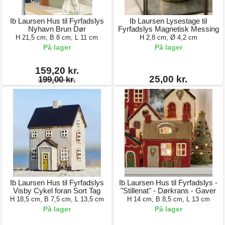
Ib Laursen Hus til Fyrfadslys
Ib Laursen Lysestage til
Nyhavn Brun Dør
Fyrfadslys Magnetisk Messing
H 21,5 cm, B 8 cm, L 11 cm
H 2,8 cm, Ø 4,2 cm
På lager
På lager
159,20 kr.
25,00 kr.
199,00 kr.
Ib Laursen Hus til Fyrfadslys
Ib Laursen Hus til Fyrfadslys -
Visby Cykel foran Sort Tag
"Stillenat" - Dørkrans - Gaver
H 18,5 cm, B 7,5 cm, L 13,5 cm
H 14 cm, B 8,5 cm, L 13 cm
På lager
På lager