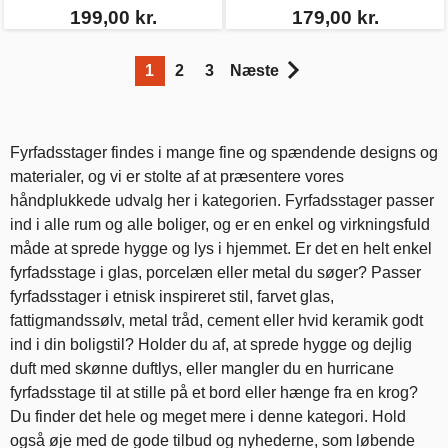
199,00 kr.
179,00 kr.
1
2
3
Næste
Fyrfadsstager findes i mange fine og spændende designs og
materialer, og vi er stolte af at præsentere vores
håndplukkede udvalg her i kategorien. Fyrfadsstager passer
ind i alle rum og alle boliger, og er en enkel og virkningsfuld
måde at sprede hygge og lys i hjemmet. Er det en helt enkel
fyrfadsstage i glas, porcelæn eller metal du søger? Passer
fyrfadsstager i etnisk inspireret stil, farvet glas,
fattigmandssølv, metal tråd, cement eller hvid keramik godt
ind i din boligstil? Holder du af, at sprede hygge og dejlig
duft med skønne duftlys, eller mangler du en hurricane
fyrfadsstage til at stille på et bord eller hænge fra en krog?
Du finder det hele og meget mere i denne kategori. Hold
også øje med de gode tilbud og nyhederne, som løbende