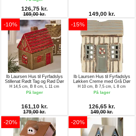
126,75 kr.
149,00 kr.
169,00 kr.
-10%
-15%
Ib Laursen Hus til Fyrfadslys
Ib Laursen Hus til Fyrfadslys
Stillenat Rødt Tag og Rød Dør
Løkken Creme med Grå Dør
H 14,5 cm, B 8 cm, L 11 cm
H 10 cm, B 7,5 cm, L 8 cm
På lager
På lager
161,10 kr.
126,65 kr.
179,00 kr.
149,00 kr.
-20%
-20%