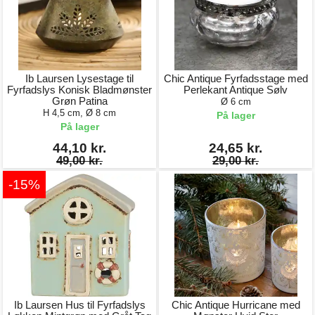
Ib Laursen Lysestage til
Chic Antique Fyrfadsstage med
Fyrfadslys Konisk Bladmønster
Perlekant Antique Sølv
Grøn Patina
Ø 6 cm
H 4,5 cm, Ø 8 cm
På lager
På lager
44,10 kr.
24,65 kr.
49,00 kr.
29,00 kr.
-15%
Ib Laursen Hus til Fyrfadslys
Chic Antique Hurricane med