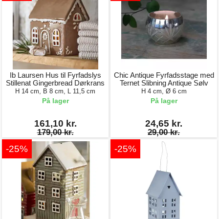
Ib Laursen Hus til Fyrfadslys
Chic Antique Fyrfadsstage med
Stillenat Gingerbread Dørkrans
Ternet Slibning Antique Sølv
H 14 cm, B 8 cm, L 11,5 cm
H 4 cm, Ø 6 cm
På lager
På lager
161,10 kr.
24,65 kr.
179,00 kr.
29,00 kr.
-25%
-25%