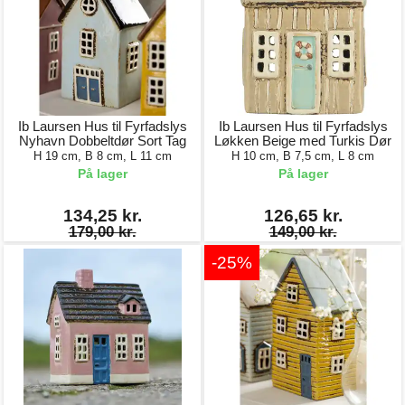
Ib Laursen Hus til Fyrfadslys
Ib Laursen Hus til Fyrfadslys
Nyhavn Dobbeltdør Sort Tag
Løkken Beige med Turkis Dør
H 19 cm, B 8 cm, L 11 cm
H 10 cm, B 7,5 cm, L 8 cm
På lager
På lager
134,25 kr.
126,65 kr.
179,00 kr.
149,00 kr.
-25%