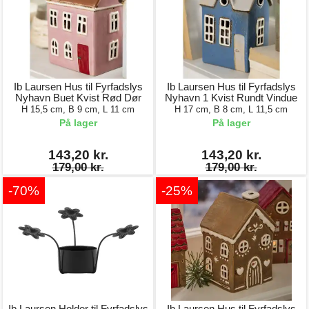
Ib Laursen Hus til Fyrfadslys
Ib Laursen Hus til Fyrfadslys
Nyhavn Buet Kvist Rød Dør
Nyhavn 1 Kvist Rundt Vindue
H 15,5 cm, B 9 cm, L 11 cm
H 17 cm, B 8 cm, L 11,5 cm
På lager
På lager
143,20 kr.
143,20 kr.
179,00 kr.
179,00 kr.
-70%
-25%
Ib Laursen Holder til Fyrfadslys
Ib Laursen Hus til Fyrfadslys