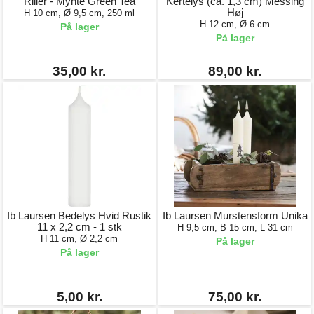
Riller - Mynte Green Tea
Kertelys (ca. 1,3 cm) Messing
Høj
H 10 cm, Ø 9,5 cm, 250 ml
H 12 cm, Ø 6 cm
På lager
På lager
35,00 kr.
89,00 kr.
Ib Laursen Bedelys Hvid Rustik
Ib Laursen Murstensform Unika
11 x 2,2 cm - 1 stk
H 9,5 cm, B 15 cm, L 31 cm
H 11 cm, Ø 2,2 cm
På lager
På lager
5,00 kr.
75,00 kr.