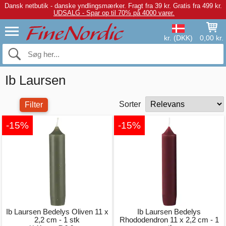
Dansk netbutik - danske yndlingsmærker.
Fragt fra 39 kr. Gratis fra 499 kr.
UDSALG - Spar op til 70% på 4000 varer.
kr. (DKK)
0,00 kr.
Ib Laursen
Sorter
Filter
-15%
-15%
Ib Laursen Bedelys Oliven 11 x
Ib Laursen Bedelys
2,2 cm - 1 stk
Rhododendron 11 x 2,2 cm - 1