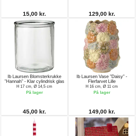
15,00 kr.
129,00 kr.
Ib Laursen Blomsterkrukke
Ib Laursen Vase "Daisy" -
"Hannah" - Klar cylindrisk glas
Flerfarvet Lille
H 17 cm, Ø 14,5 cm
H 16 cm, Ø 11 cm
På lager
På lager
45,00 kr.
149,00 kr.