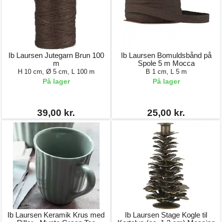
Ib Laursen Jutegarn Brun 100
Ib Laursen Bomuldsbånd på
m
Spole 5 m Mocca
H 10 cm, Ø 5 cm, L 100 m
B 1 cm, L 5 m
På lager
På lager
39,00 kr.
25,00 kr.
Ib Laursen Keramik Krus med
Ib Laursen Stage Kogle til