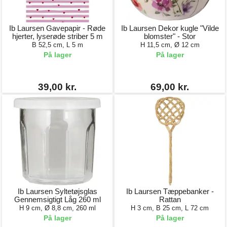
Ib Laursen Gavepapir - Røde
Ib Laursen Dekor kugle "Vilde
hjerter, lyserøde striber 5 m
blomster" - Stor
B 52,5 cm, L 5 m
H 11,5 cm, Ø 12 cm
På lager
På lager
39,00 kr.
69,00 kr.
Ib Laursen Syltetøjsglas
Ib Laursen Tæppebanker -
Gennemsigtigt Låg 260 ml
Rattan
H 9 cm, Ø 8,8 cm, 260 ml
H 3 cm, B 25 cm, L 72 cm
På lager
På lager