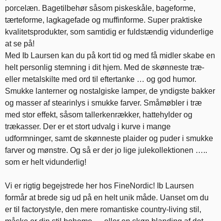
porcelæn. Bagetilbehør såsom piskeskåle, bageforme,
tærteforme, lagkagefade og muffinforme. Super praktiske
kvalitetsprodukter, som samtidig er fuldstændig vidunderlige
at se på!
Med Ib Laursen kan du på kort tid og med få midler skabe en
helt personlig stemning i dit hjem. Med de skønneste træ-
eller metalskilte med ord til eftertanke … og god humor.
Smukke lanterner og nostalgiske lamper, de yndigste bakker
og masser af stearinlys i smukke farver. Småmøbler i træ
med stor effekt, såsom tallerkenrækker, hattehylder og
trækasser. Der er et stort udvalg i kurve i mange
udformninger, samt de skønneste plaider og puder i smukke
farver og mønstre. Og så er der jo lige julekollektionen …..
som er helt vidunderlig!
Vi er rigtig begejstrede her hos FineNordic! Ib Laursen
formår at brede sig ud på en helt unik måde. Uanset om du
er til factorystyle, den mere romantiske country-living stil,