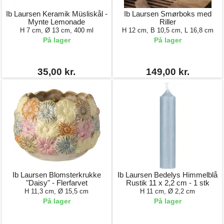
Ib Laursen Keramik Müsliskål -
Ib Laursen Smørboks med
Mynte Lemonade
Riller
H 7 cm, Ø 13 cm, 400 ml
H 12 cm, B 10,5 cm, L 16,8 cm
På lager
På lager
35,00 kr.
149,00 kr.
Ib Laursen Blomsterkrukke
Ib Laursen Bedelys Himmelblå
"Daisy" - Flerfarvet
Rustik 11 x 2,2 cm - 1 stk
H 11,3 cm, Ø 15,5 cm
H 11 cm, Ø 2,2 cm
På lager
På lager