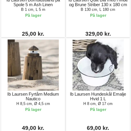
Spole 5 m Ash Linen
og Brune Striber 130 x 180 cm
B 1 cm, L 5 m
B 130 cm, L 180 cm
På lager
På lager
25,00 kr.
329,00 kr.
Ib Laursen Fyrtårn Medium
Ib Laursen Hundeskål Emalje
Nautico
Hvid 1 L
H 8,5 cm, Ø 4,5 cm
H 8 cm, Ø 17 cm
På lager
På lager
49,00 kr.
69,00 kr.