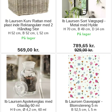
Ib Laursen Kurv Rattan med
Ib Laursen Sort Vægspejl -
plast inde Rektangulær med 2
Metal med Hylde
Håndtag Stor
H 70 cm, B 49 cm, D 14 cm
H 52 cm, B 52 cm, L 52 cm
På lager
På lager
789,65 kr.
569,00 kr.
929,00 kr.
Ib Laursen Apotekerglas med
Ib Laursen Gavepapir -
Glaslåg 60 ml
Blomstereng 5 m
H 9 cm, Ø 4,2 cm, 60 ml
B 52,5 cm, L 5 m