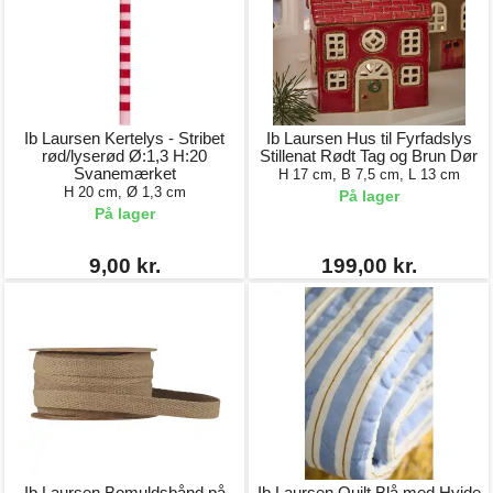
Ib Laursen Kertelys - Stribet
Ib Laursen Hus til Fyrfadslys
rød/lyserød Ø:1,3 H:20
Stillenat Rødt Tag og Brun Dør
Svanemærket
H 17 cm, B 7,5 cm, L 13 cm
H 20 cm, Ø 1,3 cm
På lager
På lager
9,00 kr.
199,00 kr.
Ib Laursen Bomuldsbånd på
Ib Laursen Quilt Blå med Hvide