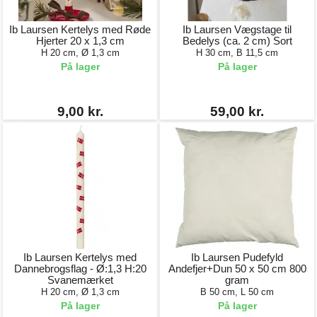
Ib Laursen Kertelys med Røde
Ib Laursen Vægstage til
Hjerter 20 x 1,3 cm
Bedelys (ca. 2 cm) Sort
H 20 cm, Ø 1,3 cm
H 30 cm, B 11,5 cm
På lager
På lager
9,00 kr.
59,00 kr.
Ib Laursen Kertelys med
Ib Laursen Pudefyld
Dannebrogsflag - Ø:1,3 H:20
Andefjer+Dun 50 x 50 cm 800
Svanemærket
gram
H 20 cm, Ø 1,3 cm
B 50 cm, L 50 cm
På lager
På lager