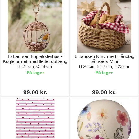
Ib Laursen Fuglefoderhus -
Ib Laursen Kurv med Håndtag
Kugleformet med flettet ophæng
på tværs Mini
H 21 cm, Ø 19 cm
H 20 cm, B 17 cm, L 23 cm
På lager
På lager
99,00 kr.
99,00 kr.