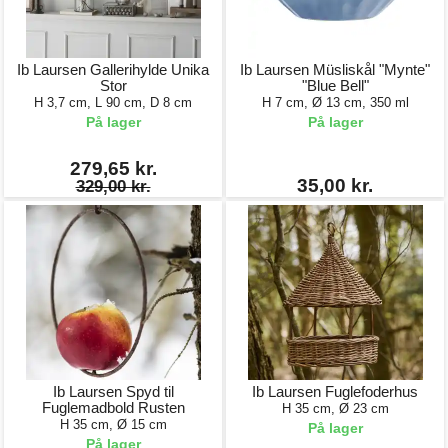
Ib Laursen Gallerihylde Unika
Ib Laursen Müsliskål "Mynte"
Stor
"Blue Bell"
H 3,7 cm, L 90 cm, D 8 cm
H 7 cm, Ø 13 cm, 350 ml
På lager
På lager
279,65 kr.
35,00 kr.
329,00 kr.
Ib Laursen Spyd til
Ib Laursen Fuglefoderhus
Fuglemadbold Rusten
H 35 cm, Ø 23 cm
H 35 cm, Ø 15 cm
På lager
På lager