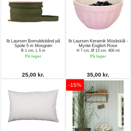
Ib Laursen Bomuldsbånd på
Ib Laursen Keramik Müsliskål -
Spole 5 m Mosgrøn
Mynte English Rose
B 1 cm, L 5 m
H 7 cm, Ø 13 cm, 400 ml
På lager
På lager
25,00 kr.
35,00 kr.
-15%