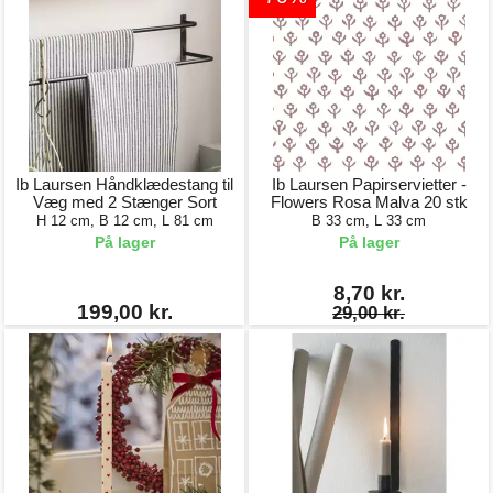
Ib Laursen Håndklædestang til
Ib Laursen Papirservietter -
Væg med 2 Stænger Sort
Flowers Rosa Malva 20 stk
H 12 cm, B 12 cm, L 81 cm
B 33 cm, L 33 cm
På lager
På lager
8,70 kr.
199,00 kr.
29,00 kr.