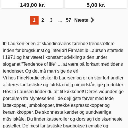
149,00 kr.
5,00 kr.
1
2
3
...
57
Næste
Ib Laursen er en af skandinaviens førende trendsættere
inden for brugskunst og interiør! Firmaet Ib Laursen startede
i 1971 og har været i konstant udvikling siden under
sloganet ”Tendence of life” … at være på forkant med tidens
tendenser. Og det må man sige de er!
Vi hos FineNordic elsker Ib Laursen og er en stor forhandler
af deres fantastiske og fuldstændig uimodståelige produkter.
Hos Ib Laursen finder du alt til køkkenet! Deres vidunderlige
porcelæn fra Mynteserien i de dejligste farver med fede
lattekopper, jumbokopper, frække espressokopper og
keramikkopper. De skønneste kander og uundværlige
müsliskåle. Du finder kasseroller og dørslag i de skønneste
pasteller. De mest fantastiske brødbokse i emalje og