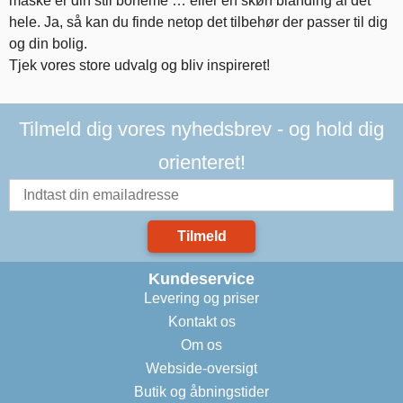
måske er din stil boheme … eller en skøn blanding af det
hele. Ja, så kan du finde netop det tilbehør der passer til dig
og din bolig.
Tjek vores store udvalg og bliv inspireret!
Tilmeld dig vores nyhedsbrev - og hold dig
orienteret!
Tilmeld
Kundeservice
Levering og priser
Kontakt os
Om os
Webside-oversigt
Butik og åbningstider