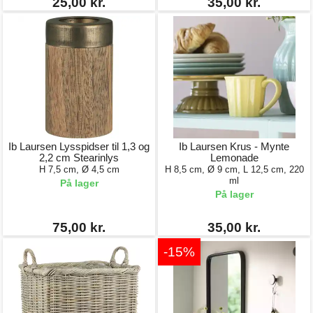
25,00 kr.
35,00 kr.
Ib Laursen Lysspidser til 1,3 og
Ib Laursen Krus - Mynte
2,2 cm Stearinlys
Lemonade
H 7,5 cm, Ø 4,5 cm
H 8,5 cm, Ø 9 cm, L 12,5 cm, 220
ml
På lager
På lager
75,00 kr.
35,00 kr.
-15%