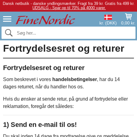
Dansk netbutik - danske yndlingsmærker.
Fragt fra 39 kr. Gratis fra 499 kr.
UDSALG - Spar op til 70% på 4000 varer.
kr. (DKK)
0,00 kr.
Fortrydelsesret og returer
Fortrydelsesret og returer
Som beskrevet i vores
handelsbetingelser
, har du 14
dages returret, når du handler hos os.
Hvis du ønsker at sende retur, på grund af fortrydelse eller
reklamation, foregår det således:
1) Send en e-mail til os!
Du skal inden 14 dage fra modtagelse give os meddelelse