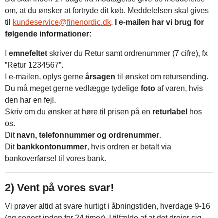
om, at du ønsker at fortryde dit køb. Meddelelsen skal gives
til
kundeservice@finenordic.dk
.
I e-mailen har vi brug for
følgende informationer:
I
emnefeltet
skriver du Retur samt ordrenummer (7 cifre), fx
”Retur 1234567”.
I e-mailen, oplys gerne
årsagen
til ønsket om retursending.
Du må meget gerne vedlægge tydelige
foto
af varen, hvis
den har en fejl.
Skriv om du ønsker at høre til prisen på en
returlabel
hos
os.
Dit
navn, telefonnummer og ordrenummer
.
Dit
bankkontonummer
, hvis ordren er betalt via
bankoverførsel til vores bank.
2) Vent på vores svar!
Vi prøver altid at svare hurtigt i åbningstiden, hverdage 9-16
(og senest inden for 24 timer). I tilfælde af at det drejer sig