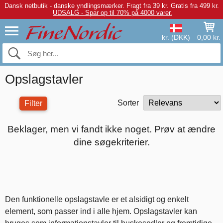
Dansk netbutik - danske yndlingsmærker.
Fragt fra 39 kr. Gratis fra 499 kr.
UDSALG - Spar op til 70% på 4000 varer.
kr. (DKK)
0,00 kr.
Opslagstavler
Sorter
Filter
Beklager, men vi fandt ikke noget. Prøv at ændre
dine søgekriterier.
Den funktionelle opslagstavle er et alsidigt og enkelt
element, som passer ind i alle hjem. Opslagstavler kan