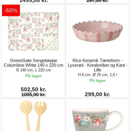
1499,00 kr.
297,00 kr.
-50%
GreenGate Sengetæppe
Rice Keramik Tærteform -
Columbine White 140 x 220 cm
Lyserød - Koralstriber og Kant -
Lille
B 140 cm, L 220 cm
H 6 cm, Ø 25 cm, 1,6 l
På lager
På lager
502,50 kr.
299,00 kr.
1005,00 kr.