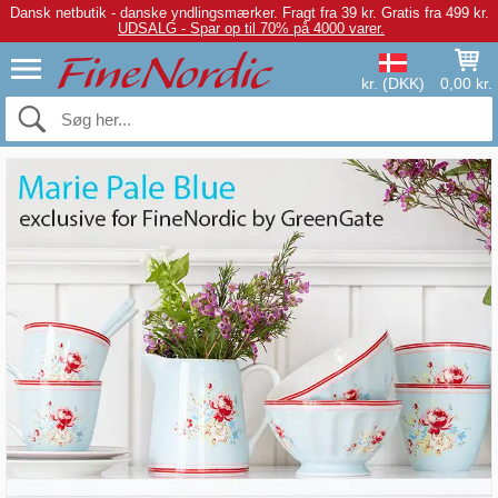
Dansk netbutik - danske yndlingsmærker.
Fragt fra 39 kr. Gratis fra 499 kr.
UDSALG - Spar op til 70% på 4000 varer.
kr. (DKK)
0,00 kr.