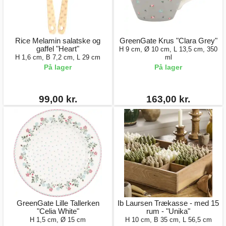
Rice Melamin salatske og
GreenGate Krus "Clara Grey"
gaffel "Heart"
H 9 cm, Ø 10 cm, L 13,5 cm, 350
H 1,6 cm, B 7,2 cm, L 29 cm
ml
På lager
På lager
99,00 kr.
163,00 kr.
GreenGate Lille Tallerken
Ib Laursen Trækasse - med 15
"Celia White"
rum - "Unika"
H 1,5 cm, Ø 15 cm
H 10 cm, B 35 cm, L 56,5 cm