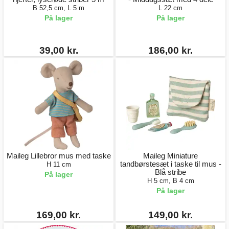
B 52,5 cm, L 5 m
L 22 cm
På lager
På lager
39,00 kr.
186,00 kr.
Maileg Lillebror mus med taske
Maileg Miniature
tandbørstesæt i taske til mus -
H 11 cm
Blå stribe
På lager
H 5 cm, B 4 cm
På lager
169,00 kr.
149,00 kr.