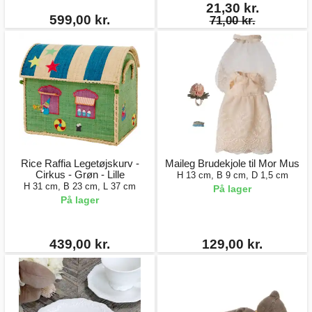
21,30 kr.
599,00 kr.
71,00 kr.
Rice Raffia Legetøjskurv -
Maileg Brudekjole til Mor Mus
Cirkus - Grøn - Lille
H 13 cm, B 9 cm, D 1,5 cm
H 31 cm, B 23 cm, L 37 cm
På lager
På lager
439,00 kr.
129,00 kr.