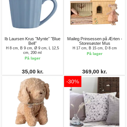
Ib Laursen Krus "Mynte" "Blue
Maileg Prinsessen på Ærten -
Bell"
Storesøster Mus
H 8 cm, B 9 cm, Ø 9 cm, L 12,5
H 17 cm, B 15 cm, D 8 cm
cm, 200 ml
På lager
På lager
35,00 kr.
369,00 kr.
-30%