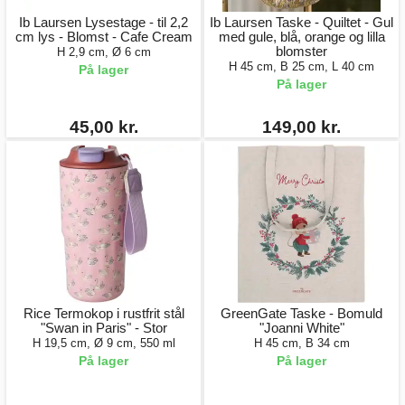
Ib Laursen Lysestage - til 2,2
Ib Laursen Taske - Quiltet - Gul
cm lys - Blomst - Cafe Cream
med gule, blå, orange og lilla
blomster
H 2,9 cm, Ø 6 cm
H 45 cm, B 25 cm, L 40 cm
På lager
På lager
45,00 kr.
149,00 kr.
Rice Termokop i rustfrit stål
GreenGate Taske - Bomuld
"Swan in Paris" - Stor
"Joanni White"
H 19,5 cm, Ø 9 cm, 550 ml
H 45 cm, B 34 cm
På lager
På lager