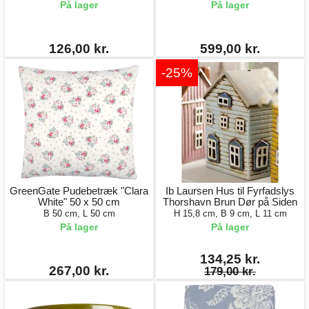
På lager
På lager
126,00 kr.
599,00 kr.
-25%
GreenGate Pudebetræk "Clara
Ib Laursen Hus til Fyrfadslys
White" 50 x 50 cm
Thorshavn Brun Dør på Siden
B 50 cm, L 50 cm
H 15,8 cm, B 9 cm, L 11 cm
På lager
På lager
134,25 kr.
267,00 kr.
179,00 kr.