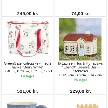
249,00 kr.
74,00 kr.
GreenGate Køletaske - med 2
Ib Laursen Hus til Fyrfadslys
hanke "Berry White"
"Ebeltoft" Lyseblå Dør -
Stokroser
H 28 cm, B 20 cm, L 32 cm, 17,9 l
H 12,5 cm, B 8 cm, L 14,7 cm
På lager
På lager
521,00 kr.
229,00 kr.