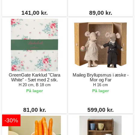
141,00 kr.
89,00 kr.
GreenGate Karklud "Clara
Maileg Bryllupsmus i æske -
White" - Sæt med 2 stk.
Mor og Far
H 20 cm, B 18 cm
H 16 cm
På lager
På lager
81,00 kr.
599,00 kr.
-30%