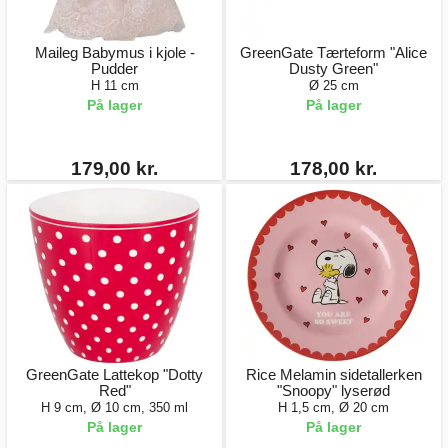
Maileg Babymus i kjole -
GreenGate Tærteform "Alice
Pudder
Dusty Green"
H 11 cm
Ø 25 cm
På lager
På lager
179,00 kr.
178,00 kr.
GreenGate Lattekop "Dotty
Rice Melamin sidetallerken
Red"
"Snoopy" lyserød
H 9 cm, Ø 10 cm, 350 ml
H 1,5 cm, Ø 20 cm
På lager
På lager