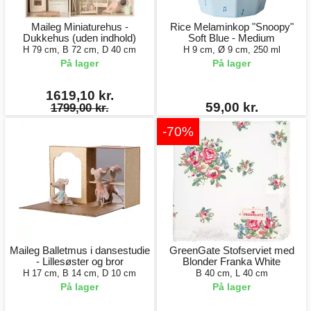
Maileg Miniaturehus -
Rice Melaminkop "Snoopy"
Dukkehus (uden indhold)
Soft Blue - Medium
H 79 cm, B 72 cm, D 40 cm
H 9 cm, Ø 9 cm, 250 ml
På lager
På lager
1619,10 kr.
59,00 kr.
1799,00 kr.
-70%
Maileg Balletmus i dansestudie
GreenGate Stofserviet med
- Lillesøster og bror
Blonder Franka White
H 17 cm, B 14 cm, D 10 cm
B 40 cm, L 40 cm
På lager
På lager