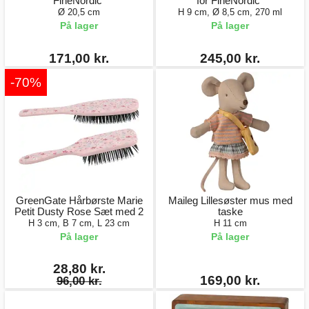
FineNordic"
for FineNordic"
Ø 20,5 cm
H 9 cm, Ø 8,5 cm, 270 ml
På lager
På lager
171,00 kr.
245,00 kr.
-70%
GreenGate Hårbørste Marie
Maileg Lillesøster mus med
Petit Dusty Rose Sæt med 2
taske
H 3 cm, B 7 cm, L 23 cm
H 11 cm
På lager
På lager
28,80 kr.
169,00 kr.
96,00 kr.