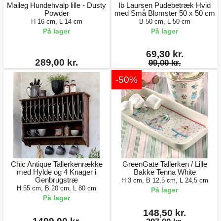
Maileg Hundehvalp lille - Dusty
Ib Laursen Pudebetræk Hvid
Powder
med Små Blomster 50 x 50 cm
H 16 cm, L 14 cm
B 50 cm, L 50 cm
På lager
På lager
69,30 kr.
289,00 kr.
99,00 kr.
-50%
Chic Antique Tallerkenrække
GreenGate Tallerken / Lille
med Hylde og 4 Knager i
Bakke Tenna White
Genbrugstræ
H 3 cm, B 12,5 cm, L 24,5 cm
H 55 cm, B 20 cm, L 80 cm
På lager
På lager
148,50 kr.