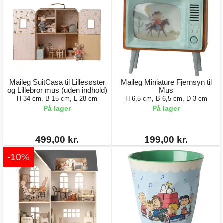
Maileg SuitCasa til Lillesøster
Maileg Miniature Fjernsyn til
og Lillebror mus (uden indhold)
Mus
H 34 cm, B 15 cm, L 28 cm
H 6,5 cm, B 6,5 cm, D 3 cm
På lager
På lager
499,00 kr.
199,00 kr.
-10%