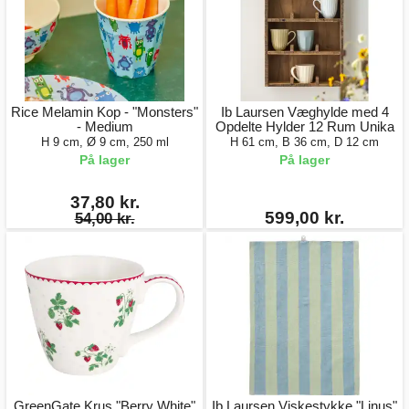
Rice Melamin Kop - "Monsters"
Ib Laursen Væghylde med 4
- Medium
Opdelte Hylder 12 Rum Unika
H 9 cm, Ø 9 cm, 250 ml
H 61 cm, B 36 cm, D 12 cm
På lager
På lager
37,80 kr.
599,00 kr.
54,00 kr.
GreenGate Krus "Berry White"
Ib Laursen Viskestykke "Linus"