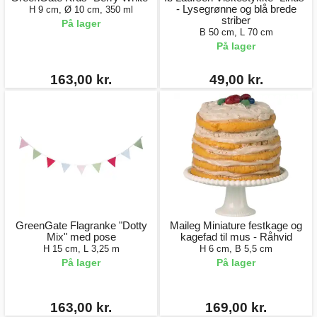
- Lysegrønne og blå brede
H 9 cm, Ø 10 cm, 350 ml
striber
På lager
B 50 cm, L 70 cm
På lager
163,00 kr.
49,00 kr.
GreenGate Flagranke "Dotty
Maileg Miniature festkage og
Mix" med pose
kagefad til mus - Råhvid
H 15 cm, L 3,25 m
H 6 cm, B 5,5 cm
På lager
På lager
163,00 kr.
169,00 kr.