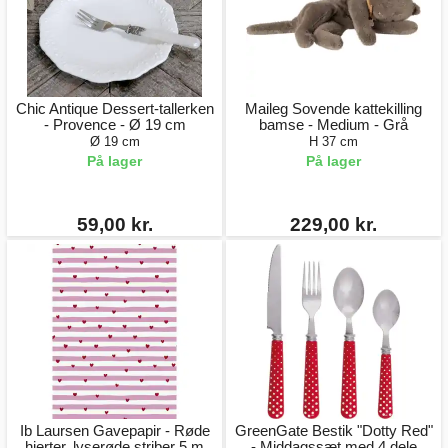
Chic Antique Dessert-tallerken
Maileg Sovende kattekilling
- Provence - Ø 19 cm
bamse - Medium - Grå
Ø 19 cm
H 37 cm
På lager
På lager
59,00 kr.
229,00 kr.
Ib Laursen Gavepapir - Røde
GreenGate Bestik "Dotty Red"
hjerter, lyserøde striber 5 m
- Middagssæt med 4 dele