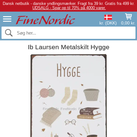
Dansk netbutik - danske yndlingsmærker.
Fragt fra 39 kr. Gratis fra 499 kr.
UDSALG - Spar op til 70% på 4000 varer.
kr. (DKK)
0,00 kr.
Ib Laursen Metalskilt Hygge