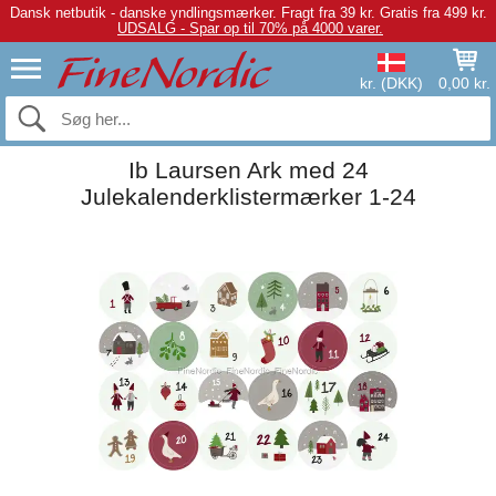
Dansk netbutik - danske yndlingsmærker.
Fragt fra 39 kr. Gratis fra 499 kr.
UDSALG - Spar op til 70% på 4000 varer.
kr. (DKK)
0,00 kr.
Ib Laursen Ark med 24
Julekalenderklistermærker 1-24