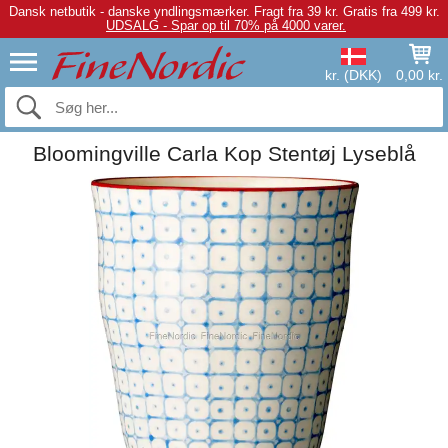
Dansk netbutik - danske yndlingsmærker.
Fragt fra 39 kr. Gratis fra 499 kr.
UDSALG - Spar op til 70% på 4000 varer.
kr. (DKK)
0,00 kr.
Bloomingville Carla Kop Stentøj Lyseblå