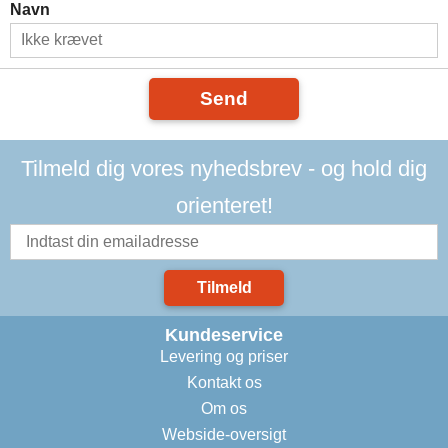
Navn
Send
Tilmeld dig vores nyhedsbrev - og hold dig
orienteret!
Tilmeld
Kundeservice
Levering og priser
Kontakt os
Om os
Webside-oversigt