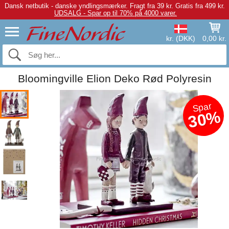
Dansk netbutik - danske yndlingsmærker.
Fragt fra 39 kr. Gratis fra 499 kr.
UDSALG - Spar op til 70% på 4000 varer.
kr. (DKK)
0,00 kr.
Bloomingville Elion Deko Rød Polyresin
Spar
30%