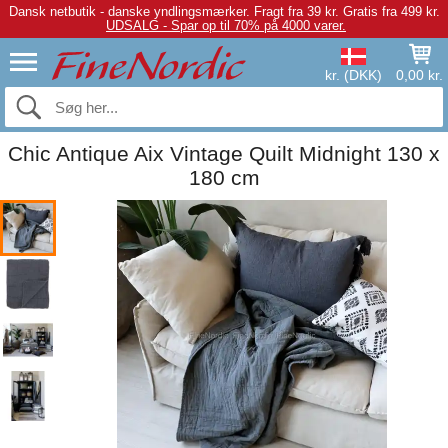
Dansk netbutik - danske yndlingsmærker.
Fragt fra 39 kr. Gratis fra 499 kr.
UDSALG - Spar op til 70% på 4000 varer.
kr. (DKK)
0,00 kr.
Chic Antique Aix Vintage Quilt Midnight 130 x
180 cm