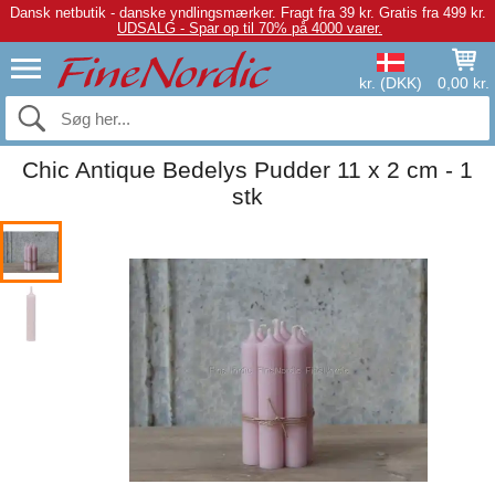
Dansk netbutik - danske yndlingsmærker.
Fragt fra 39 kr. Gratis fra 499 kr.
UDSALG - Spar op til 70% på 4000 varer.
kr. (DKK)
0,00 kr.
Chic Antique Bedelys Pudder 11 x 2 cm - 1
stk