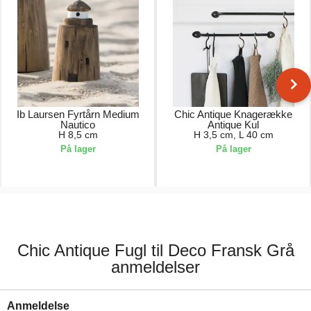
Ib Laursen Fyrtårn Medium
Chic Antique Knagerække
Nautico
Antique Kul
H 8,5 cm
H 3,5 cm, L 40 cm
På lager
På lager
49,00 kr.
239,00 kr.
Chic Antique Fugl til Deco Fransk Grå
anmeldelser
Anmeldelse