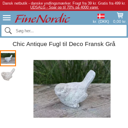
Dansk netbutik - danske yndlingsmærker.
Fragt fra 39 kr. Gratis fra 499 kr.
UDSALG - Spar op til 70% på 4000 varer.
kr. (DKK)
0,00 kr.
Chic Antique Fugl til Deco Fransk Grå