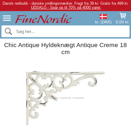
Dansk netbutik - danske yndlingsmærker.
Fragt fra 39 kr. Gratis fra 499 kr.
UDSALG - Spar op til 70% på 4000 varer.
kr. (DKK)
0,00 kr.
Chic Antique Hyldeknægt Antique Creme 18
cm