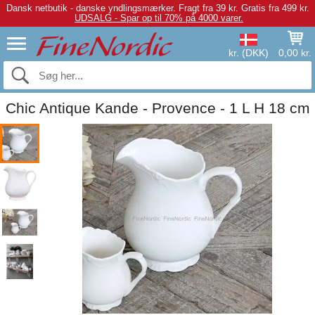
Dansk netbutik - danske yndlingsmærker.
Fragt fra 39 kr. Gratis fra 499 kr.
UDSALG - Spar op til 70% på 4000 varer.
kr. (DKK)
0,00 kr.
Chic Antique Kande - Provence - 1 L H 18 cm