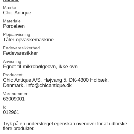
Mærke
Chic Antique
Materiale
Porcelæn
Plejeanvisning
Tåler opvaskemaskine
Fødevaresikkerhed
Fødevaresikker
Anvisning
Egnet til mikrobølgeovn, ikke ovn
Producent
Chic Antique A/S, Højvang 5, DK-4300 Holbæk,
Danmark, info@chicantique.dk
Varenummer
63009001
Id
012961
Tryk på en understreget egenskab ovenover for at udforske
flere produkter.