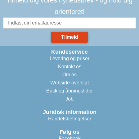
Tilmeld dig vores nyhedsbrev - og hold dig
orienteret!
Tilmeld
Kundeservice
Levering og priser
Kontakt os
Om os
Webside-oversigt
Butik og åbningstider
Job
Juridisk information
Handelsbetingelser
Følg os
Facebook