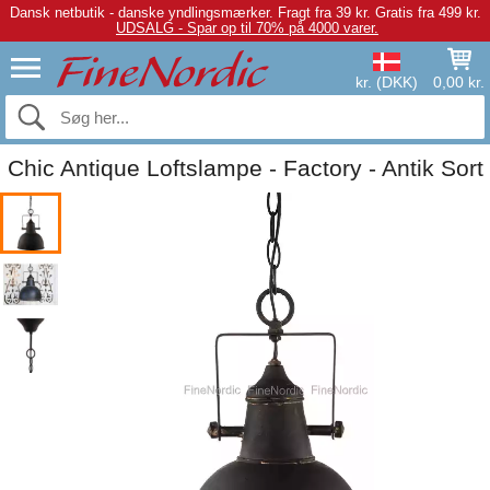
Dansk netbutik - danske yndlingsmærker.
Fragt fra 39 kr. Gratis fra 499 kr.
UDSALG - Spar op til 70% på 4000 varer.
kr. (DKK)
0,00 kr.
Chic Antique Loftslampe - Factory - Antik Sort