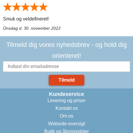
Smuk og veldefineret!
Onsdag d. 30. november 2022
Tilmeld dig vores nyhedsbrev - og hold dig
orienteret!
Tilmeld
Kundeservice
Levering og priser
Kontakt os
Om os
Webside-oversigt
Butik og åbningstider