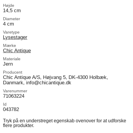
Højde
14,5 cm
Diameter
4 cm
Varetype
Lysestager
Mærke
Chic Antique
Materiale
Jern
Producent
Chic Antique A/S, Højvang 5, DK-4300 Holbæk,
Danmark, info@chicantique.dk
Varenummer
71063224
Id
043782
Tryk på en understreget egenskab ovenover for at udforske
flere produkter.