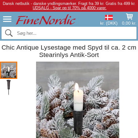
Dansk netbutik - danske yndlingsmærker.
Fragt fra 39 kr. Gratis fra 499 kr.
UDSALG - Spar op til 70% på 4000 varer.
kr. (DKK)
0,00 kr.
Chic Antique Lysestage med Spyd til ca. 2 cm
Stearinlys Antik-Sort