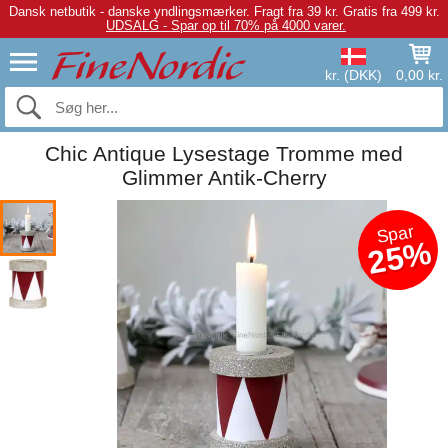
Dansk netbutik - danske yndlingsmærker.
Fragt fra 39 kr. Gratis fra 499 kr.
UDSALG - Spar op til 70% på 4000 varer.
kr. (DKK)
0,00 kr.
Chic Antique Lysestage Tromme med
Glimmer Antik-Cherry
Spar
25%