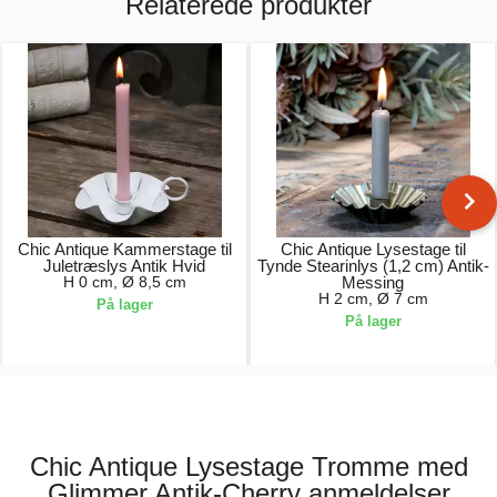
Relaterede produkter
Chic Antique Kammerstage til
Chic Antique Lysestage til
Juletræslys Antik Hvid
Tynde Stearinlys (1,2 cm) Antik-
H 0 cm, Ø 8,5 cm
Messing
H 2 cm, Ø 7 cm
På lager
På lager
39,00 kr.
49,00 kr.
Chic Antique Lysestage Tromme med
Glimmer Antik-Cherry anmeldelser