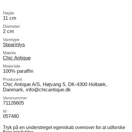
Højde
11 cm
Diameter
2 cm
Varetype
Stearinlys
Mærke
Chic Antique
Materiale
100% paraffin
Producent
Chic Antique A/S, Højvang 5, DK-4300 Holbæk,
Danmark, info@chicantique.dk
Varenummer
71126605
Id
057480
Tryk på en understreget egenskab ovenover for at udforske