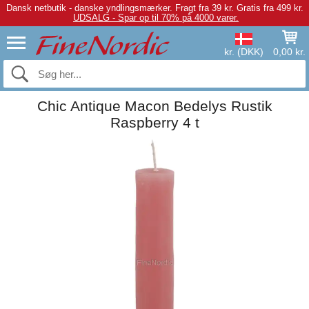
Dansk netbutik - danske yndlingsmærker.
Fragt fra 39 kr. Gratis fra 499 kr.
UDSALG - Spar op til 70% på 4000 varer.
kr. (DKK)
0,00 kr.
Chic Antique Macon Bedelys Rustik
Raspberry 4 t