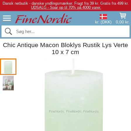
Dansk netbutik - danske yndlingsmærker.
Fragt fra 39 kr. Gratis fra 499 kr.
UDSALG - Spar op til 70% på 4000 varer.
kr. (DKK)
0,00 kr.
Chic Antique Macon Bloklys Rustik Lys Verte
10 x 7 cm