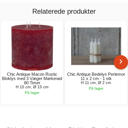
Relaterede produkter
Chic Antique Macon Rustic
Chic Antique Bedelys Perlemor
Bloklys med 3 Væger Mørkerød
11 x 2 cm - 1 stk
80 Timer
H 11 cm, Ø 2 cm
H 15 cm, Ø 15 cm
På lager
På lager
229,00 kr.
5,00 kr.