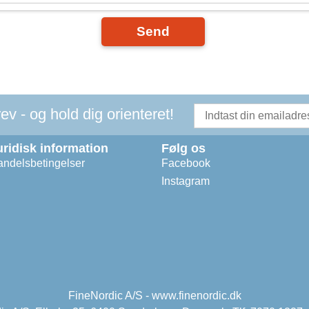
Send
v - og hold dig orienteret!
uridisk information
Følg os
ndelsbetingelser
Facebook
Instagram
FineNordic A/S - www.finenordic.dk