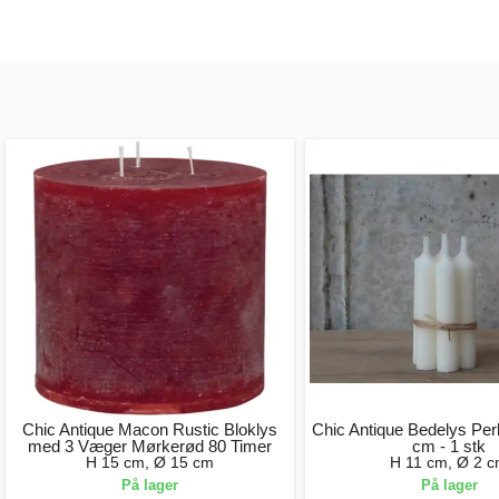
Chic Antique Macon Rustic Bloklys
Chic Antique Bedelys Per
med 3 Væger Mørkerød 80 Timer
cm - 1 stk
H 15 cm, Ø 15 cm
H 11 cm, Ø 2 
På lager
På lager