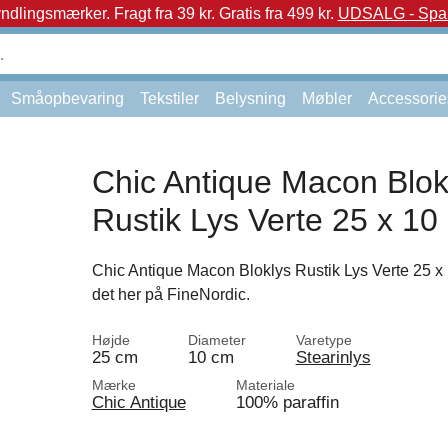
yndlingsmærker.
Fragt fra 39 kr. Gratis fra 499 kr.
UDSALG - Spar 
Småopbevaring
Tekstiler
Belysning
Møbler
Accessorie
Chic Antique Macon Blok
Rustik Lys Verte 25 x 10
Chic Antique Macon Bloklys Rustik Lys Verte 25 x 
det her på FineNordic.
Højde
Diameter
Varetype
25 cm
10 cm
Stearinlys
Mærke
Materiale
Chic Antique
100% paraffin