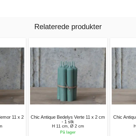
Relaterede produkter
lemor 11 x 2
Chic Antique Bedelys Verte 11 x 2 cm
Chic Antiq
- 1 stk
cm
H 11 cm, Ø 2 cm
H
På lager