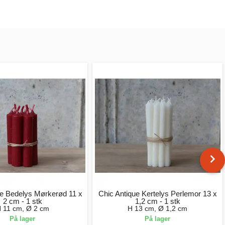
ue Bedelys Mørkerød 11 x
Chic Antique Kertelys Perlemor 13 x
2 cm - 1 stk
1,2 cm - 1 stk
 11 cm, Ø 2 cm
H 13 cm, Ø 1,2 cm
På lager
På lager