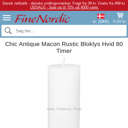
Dansk netbutik - danske yndlingsmærker.
Fragt fra 39 kr. Gratis fra 499 kr.
UDSALG - Spar op til 70% på 4000 varer.
kr. (DKK)
0,00 kr.
Chic Antique Macon Rustic Bloklys Hvid 80
Timer