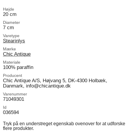
Højde
20 cm
Diameter
7 cm
Varetype
Stearinlys
Mærke
Chic Antique
Materiale
100% paraffin
Producent
Chic Antique A/S, Højvang 5, DK-4300 Holbæk,
Danmark, info@chicantique.dk
Varenummer
71049301
Id
036594
Tryk på en understreget egenskab ovenover for at udforske
flere produkter.