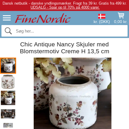
Dansk netbutik - danske yndlingsmærker.
Fragt fra 39 kr. Gratis fra 499 kr.
UDSALG - Spar op til 70% på 4000 varer.
kr. (DKK)
0,00 kr.
Chic Antique Nancy Skjuler med
Blomstermotiv Creme H 13,5 cm