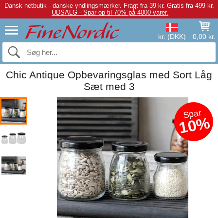
Dansk netbutik - danske yndlingsmærker.
Fragt fra 39 kr. Gratis fra 499 kr.
UDSALG - Spar op til 70% på 4000 varer.
kr. (DKK)
0,00 kr.
Chic Antique Opbevaringsglas med Sort Låg
Sæt med 3
Spar
10%