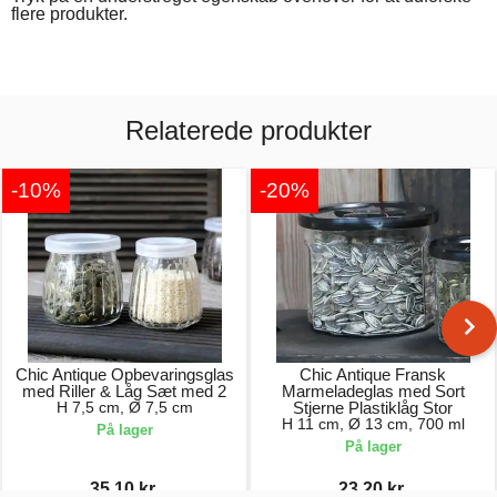
flere produkter.
Relaterede produkter
-10%
-20%
Chic Antique Opbevaringsglas
Chic Antique Fransk
med Riller & Låg Sæt med 2
Marmeladeglas med Sort
H 7,5 cm, Ø 7,5 cm
Stjerne Plastiklåg Stor
H 11 cm, Ø 13 cm, 700 ml
På lager
På lager
35,10 kr.
23,20 kr.