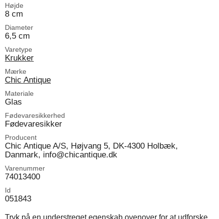
Højde
8 cm
Diameter
6,5 cm
Varetype
Krukker
Mærke
Chic Antique
Materiale
Glas
Fødevaresikkerhed
Fødevaresikker
Producent
Chic Antique A/S, Højvang 5, DK-4300 Holbæk,
Danmark, info@chicantique.dk
Varenummer
74013400
Id
051843
Tryk på en understreget egenskab ovenover for at udforske