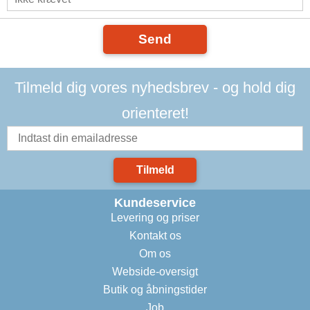
Send
Tilmeld dig vores nyhedsbrev - og hold dig
orienteret!
Tilmeld
Kundeservice
Levering og priser
Kontakt os
Om os
Webside-oversigt
Butik og åbningstider
Job