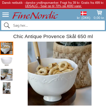
Dansk netbutik - danske yndlingsmærker.
Fragt fra 39 kr. Gratis fra 499 kr.
UDSALG - Spar op til 70% på 4000 varer.
kr. (DKK)
0,00 kr.
Chic Antique Provence Skål 650 ml