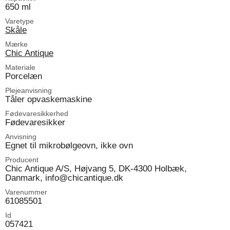
650 ml
Varetype
Skåle
Mærke
Chic Antique
Materiale
Porcelæn
Plejeanvisning
Tåler opvaskemaskine
Fødevaresikkerhed
Fødevaresikker
Anvisning
Egnet til mikrobølgeovn, ikke ovn
Producent
Chic Antique A/S, Højvang 5, DK-4300 Holbæk,
Danmark, info@chicantique.dk
Varenummer
61085501
Id
057421