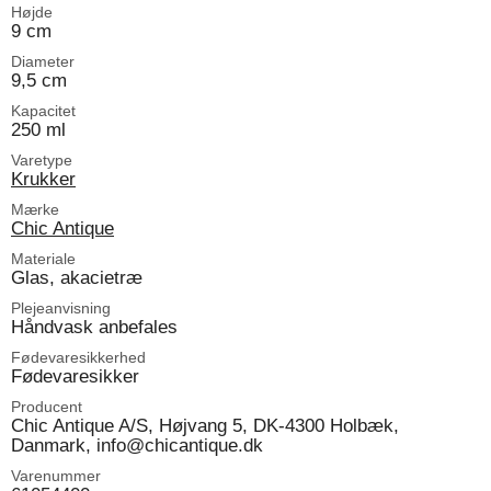
Højde
9 cm
Diameter
9,5 cm
Kapacitet
250 ml
Varetype
Krukker
Mærke
Chic Antique
Materiale
Glas, akacietræ
Plejeanvisning
Håndvask anbefales
Fødevaresikkerhed
Fødevaresikker
Producent
Chic Antique A/S, Højvang 5, DK-4300 Holbæk,
Danmark, info@chicantique.dk
Varenummer