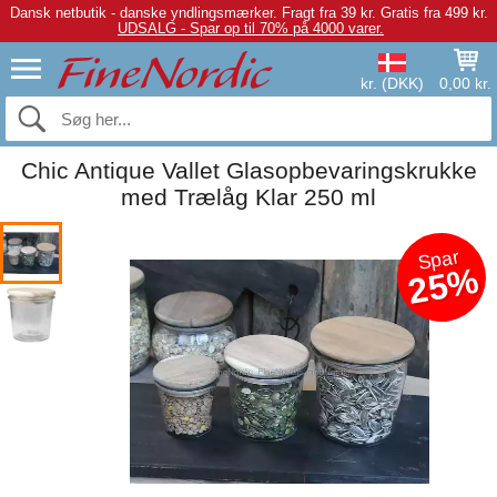
Dansk netbutik - danske yndlingsmærker.
Fragt fra 39 kr. Gratis fra 499 kr.
UDSALG - Spar op til 70% på 4000 varer.
kr. (DKK)
0,00 kr.
Chic Antique Vallet Glasopbevaringskrukke
med Trælåg Klar 250 ml
Spar
25%