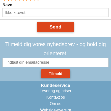
Navn
Send
Tilmeld dig vores nyhedsbrev - og hold dig
orienteret!
Tilmeld
Kundeservice
Levering og priser
Kontakt os
Om os
Webside-oversigt