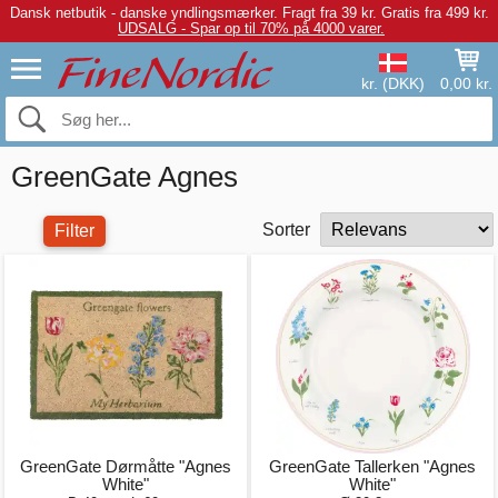
Dansk netbutik - danske yndlingsmærker.
Fragt fra 39 kr. Gratis fra 499 kr.
UDSALG - Spar op til 70% på 4000 varer.
kr. (DKK)
0,00 kr.
GreenGate Agnes
Sorter
Filter
GreenGate Dørmåtte "Agnes
GreenGate Tallerken "Agnes
White"
White"