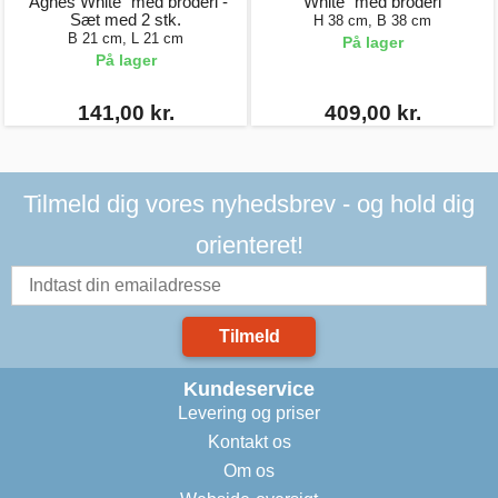
"Agnes White" med broderi -
White" med broderi
Sæt med 2 stk.
H 38 cm, B 38 cm
B 21 cm, L 21 cm
På lager
På lager
141,00 kr.
409,00 kr.
Tilmeld dig vores nyhedsbrev - og hold dig
orienteret!
Tilmeld
Kundeservice
Levering og priser
Kontakt os
Om os