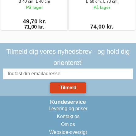
B 40 cm, L 40 cm
B 50 cm, L 70 cm
På lager
På lager
49,70 kr.
74,00 kr.
71,00 kr.
Tilmeld dig vores nyhedsbrev - og hold dig
orienteret!
Tilmeld
Kundeservice
Levering og priser
Kontakt os
Om os
Webside-oversigt