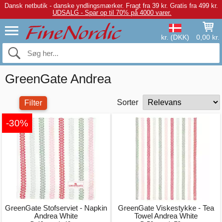
Dansk netbutik - danske yndlingsmærker.
Fragt fra 39 kr. Gratis fra 499 kr.
UDSALG - Spar op til 70% på 4000 varer.
kr. (DKK)
0,00 kr.
GreenGate Andrea
Sorter
Filter
-30%
GreenGate Stofserviet - Napkin
GreenGate Viskestykke - Tea
Andrea White
Towel Andrea White