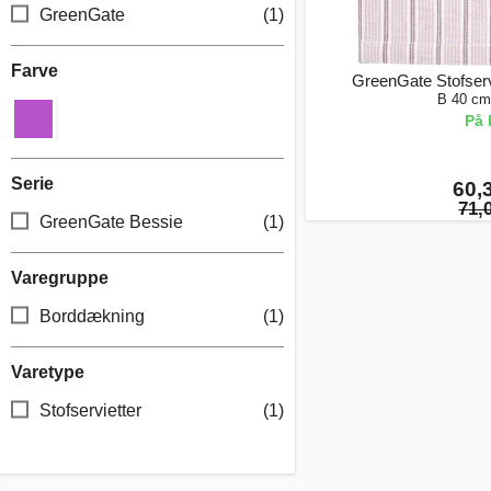
GreenGate
(1)
Farve
GreenGate Stofserv
B 40 cm
På 
Serie
60,3
71,0
GreenGate Bessie
(1)
Varegruppe
Borddækning
(1)
Varetype
Stofservietter
(1)