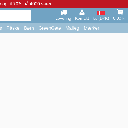
op til 70% på 4000 varer.
Levering
Kontakt
kr. (DKK)
0,00 kr.
s
Påske
Børn
GreenGate
Maileg
Mærker