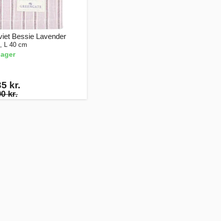
iet Bessie Lavender
, L 40 cm
lager
5 kr.
0 kr.