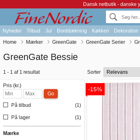
Dansk netbutik - danske 
Nyheder
Tilbud
Jul
Borddækning
Køkken
Dekoration
Home
Mærker
GreenGate
GreenGate Serier
Gr
GreenGate Bessie
1 - 1 af 1 resultat
Sorter
Pris (kr.)
-15%
Go
På tilbud
(1)
På lager
(1)
Mærke