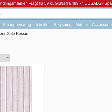
yndlingsmærker.
Fragt fra 39 kr. Gratis fra 499 kr.
UDSALG - Spar 
Småopbevaring
Tekstiler
Belysning
Møbler
Accessorie
eenGate Bessie