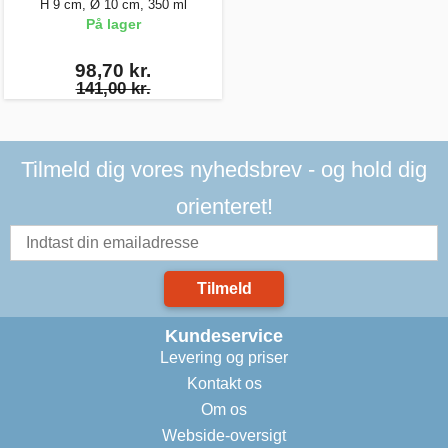
H 9 cm, Ø 10 cm, 350 ml
På lager
98,70 kr.
141,00 kr.
Tilmeld dig vores nyhedsbrev - og hold dig
orienteret!
Tilmeld
Kundeservice
Levering og priser
Kontakt os
Om os
Webside-oversigt