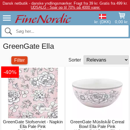
Dansk netbutik - danske yndlingsmærker.
Fragt fra 39 kr. Gratis fra 499 kr.
UDSALG - Spar op til 70% på 4000 varer.
kr. (DKK)
0,00 kr.
GreenGate Ella
Sorter
Filter
-40%
GreenGate Stofserviet - Napkin
GreenGate Müsliskål Cereal
Ella Pale Pink
Bowl Ella Pale Pink