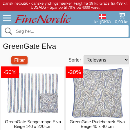
Dansk netbutik - danske yndlingsmærker.
Fragt fra 39 kr. Gratis fra 499 kr.
UDSALG - Spar op til 70% på 4000 varer.
kr. (DKK)
0,00 kr.
GreenGate Elva
Sorter
Filter
-50%
-30%
GreenGate Sengetæppe Elva
GreenGate Pudebetræk Elva
Beige 140 x 220 cm
Beige 40 x 40 cm