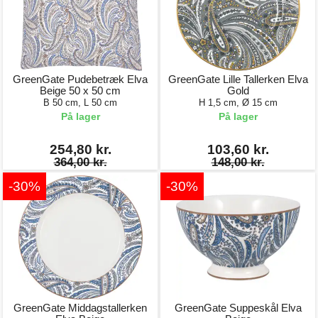
GreenGate Pudebetræk Elva
GreenGate Lille Tallerken Elva
Beige 50 x 50 cm
Gold
B 50 cm, L 50 cm
H 1,5 cm, Ø 15 cm
På lager
På lager
254,80 kr.
103,60 kr.
364,00 kr.
148,00 kr.
-30%
-30%
GreenGate Middagstallerken
GreenGate Suppeskål Elva