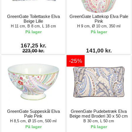
GreenGate Toilettaske Elva
GreenGate Lattekop Elva Pale
Beige Lille
Pink
H 11 cm, B 8 cm, L 18 cm
H 9 cm, Ø 10 cm, 350 ml
På lager
På lager
167,25 kr.
141,00 kr.
223,00 kr.
-25%
GreenGate Suppeskål Elva
GreenGate Pudebetræk Elva
Pale Pink
Beige med Broderi 30 x 50 cm
H 8,5 cm, Ø 15 cm, 500 ml
B 30 cm, L 50 cm
På lager
På lager