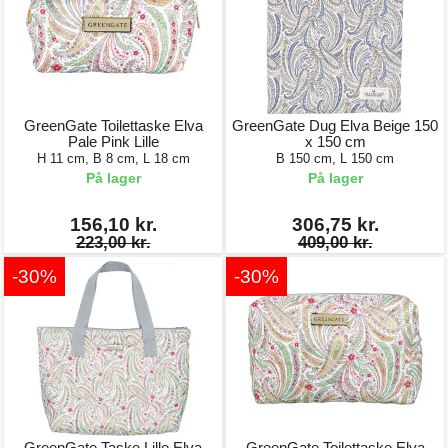
GreenGate Toilettaske Elva
GreenGate Dug Elva Beige 150
Pale Pink Lille
x 150 cm
H 11 cm, B 8 cm, L 18 cm
B 150 cm, L 150 cm
På lager
På lager
156,10 kr.
306,75 kr.
223,00 kr.
409,00 kr.
-30%
-30%
GreenGate Taske Lille Elva
GreenGate Toilettaske Elva