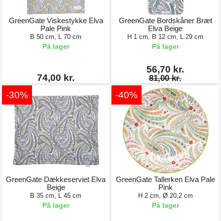
GreenGate Viskestykke Elva
GreenGate Bordskåner Bræt
Pale Pink
Elva Beige
B 50 cm, L 70 cm
H 1 cm, B 12 cm, L 29 cm
På lager
På lager
56,70 kr.
74,00 kr.
81,00 kr.
-30%
-40%
GreenGate Dækkeserviet Elva
GreenGate Tallerken Elva Pale
Beige
Pink
B 35 cm, L 45 cm
H 2 cm, Ø 20,2 cm
På lager
På lager