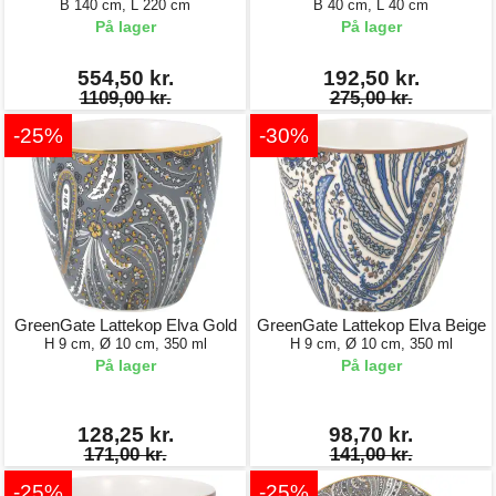
B 140 cm, L 220 cm
B 40 cm, L 40 cm
På lager
På lager
554,50 kr.
192,50 kr.
1109,00 kr.
275,00 kr.
-25%
-30%
GreenGate Lattekop Elva Gold
GreenGate Lattekop Elva Beige
H 9 cm, Ø 10 cm, 350 ml
H 9 cm, Ø 10 cm, 350 ml
På lager
På lager
128,25 kr.
98,70 kr.
171,00 kr.
141,00 kr.
-25%
-25%