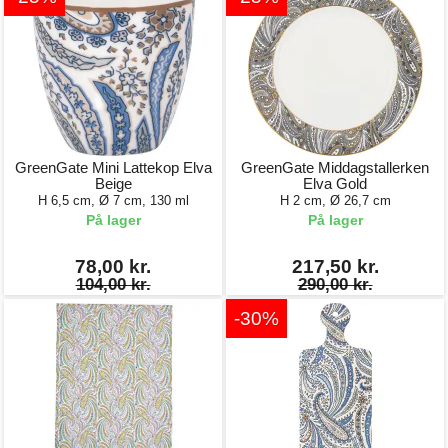
GreenGate Mini Lattekop Elva
GreenGate Middagstallerken
Beige
Elva Gold
H 6,5 cm, Ø 7 cm, 130 ml
H 2 cm, Ø 26,7 cm
På lager
På lager
78,00 kr.
217,50 kr.
104,00 kr.
290,00 kr.
-30%