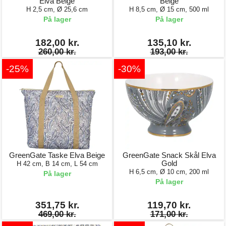
Elva Beige
Beige
H 2,5 cm, Ø 25,6 cm
H 8,5 cm, Ø 15 cm, 500 ml
På lager
På lager
182,00 kr.
135,10 kr.
260,00 kr.
193,00 kr.
-25%
-30%
GreenGate Taske Elva Beige
GreenGate Snack Skål Elva
Gold
H 42 cm, B 14 cm, L 54 cm
H 6,5 cm, Ø 10 cm, 200 ml
På lager
På lager
351,75 kr.
119,70 kr.
469,00 kr.
171,00 kr.