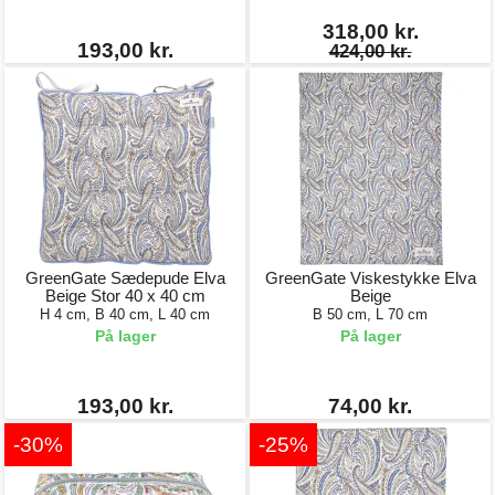
318,00 kr.
193,00 kr.
424,00 kr.
GreenGate Sædepude Elva
GreenGate Viskestykke Elva
Beige Stor 40 x 40 cm
Beige
H 4 cm, B 40 cm, L 40 cm
B 50 cm, L 70 cm
På lager
På lager
193,00 kr.
74,00 kr.
-30%
-25%