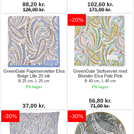
88,20 kr.
102,60 kr.
126,00 kr.
171,00 kr.
-20%
GreenGate Papirservietter Elva
GreenGate Stofserviet med
Beige Lille 20 stk
Blonder Elva Pale Pink
B 25 cm, L 25 cm
B 40 cm, L 40 cm
På lager
På lager
56,80 kr.
37,00 kr.
71,00 kr.
-30%
-30%