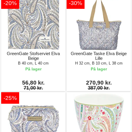
-20%
-30%
GreenGate Stofserviet Elva
GreenGate Taske Elva Beige
Beige
Lille
B 40 cm, L 40 cm
H 32 cm, B 10 cm, L 38 cm
På lager
På lager
56,80 kr.
270,90 kr.
71,00 kr.
387,00 kr.
-25%