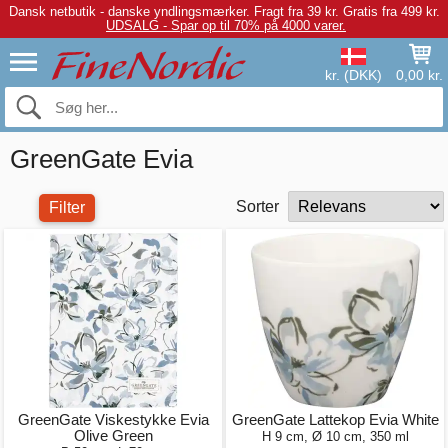
Dansk netbutik - danske yndlingsmærker.
Fragt fra 39 kr. Gratis fra 499 kr.
UDSALG - Spar op til 70% på 4000 varer.
kr. (DKK)
0,00 kr.
GreenGate Evia
Sorter
Filter
GreenGate Viskestykke Evia
GreenGate Lattekop Evia White
Olive Green
H 9 cm, Ø 10 cm, 350 ml