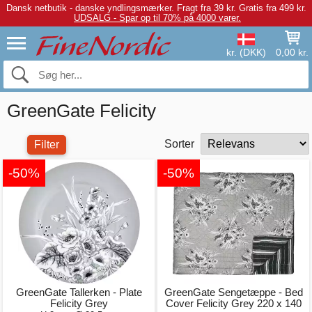
Dansk netbutik - danske yndlingsmærker.
Fragt fra 39 kr. Gratis fra 499 kr.
UDSALG - Spar op til 70% på 4000 varer.
kr. (DKK)
0,00 kr.
GreenGate Felicity
Sorter
Filter
-50%
-50%
GreenGate Tallerken - Plate
GreenGate Sengetæppe - Bed
Felicity Grey
Cover Felicity Grey 220 x 140