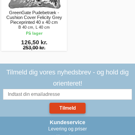
GreenGate Pudebetræk -
Cushion Cover Felicity Grey
Pieceprinted 40 x 40 cm
B 40 cm, L 40 cm
På lager
126,50 kr.
253,00 kr.
Tilmeld dig vores nyhedsbrev - og hold dig
orienteret!
Tilmeld
Kundeservice
Levering og priser