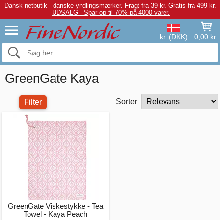
Dansk netbutik - danske yndlingsmærker.
Fragt fra 39 kr. Gratis fra 499 kr.
UDSALG - Spar op til 70% på 4000 varer.
kr. (DKK)
0,00 kr.
GreenGate Kaya
Sorter
Filter
GreenGate Viskestykke - Tea
Towel - Kaya Peach