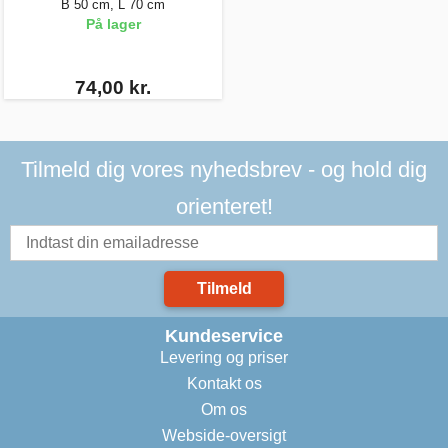
B 50 cm, L 70 cm
På lager
74,00 kr.
Tilmeld dig vores nyhedsbrev - og hold dig
orienteret!
Tilmeld
Kundeservice
Levering og priser
Kontakt os
Om os
Webside-oversigt