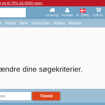
op til 70% på 4000 varer.
Levering
Kontakt
kr. (DKK)
0,00 kr.
s
Påske
Børn
GreenGate
Maileg
Mærker
ændre dine søgekriterier.
Tilmeld