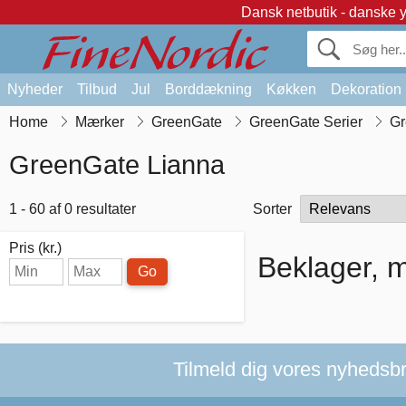
Dansk netbutik - danske 
Nyheder
Tilbud
Jul
Borddækning
Køkken
Dekoration
Home
Mærker
GreenGate
GreenGate Serier
Gr
GreenGate Lianna
1 - 60 af 0 resultater
Sorter
Pris (kr.)
Beklager, m
Go
Tilmeld dig vores nyhedsbre