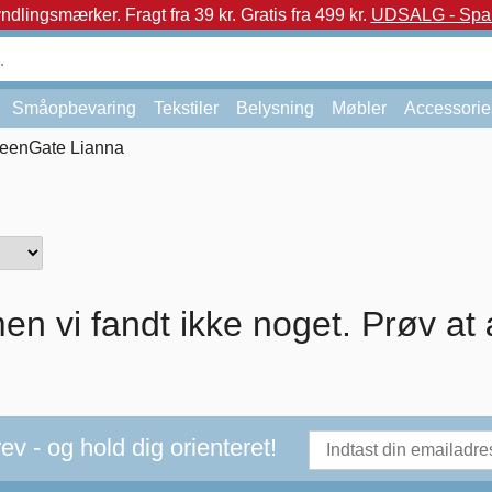
yndlingsmærker.
Fragt fra 39 kr. Gratis fra 499 kr.
UDSALG - Spar 
Småopbevaring
Tekstiler
Belysning
Møbler
Accessorie
eenGate Lianna
en vi fandt ikke noget. Prøv at 
v - og hold dig orienteret!