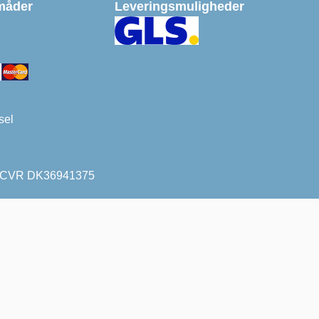
måder
Leveringsmuligheder
sel
27. CVR DK36941375