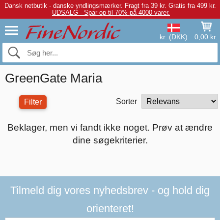
Dansk netbutik - danske yndlingsmærker.
Fragt fra 39 kr. Gratis fra 499 kr.
UDSALG - Spar op til 70% på 4000 varer.
kr. (DKK)
0,00 kr.
GreenGate Maria
Sorter
Filter
Beklager, men vi fandt ikke noget. Prøv at ændre
dine søgekriterier.
Tilmeld dig vores nyhedsbrev - og hold dig
orienteret!