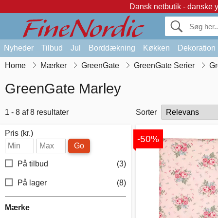
Dansk netbutik - danske 
Nyheder
Tilbud
Jul
Borddækning
Køkken
Dekoration
Home
Mærker
GreenGate
GreenGate Serier
Gr
GreenGate Marley
1 - 8 af 8 resultater
Sorter
Pris (kr.)
-50%
Go
På tilbud
(3)
På lager
(8)
Mærke