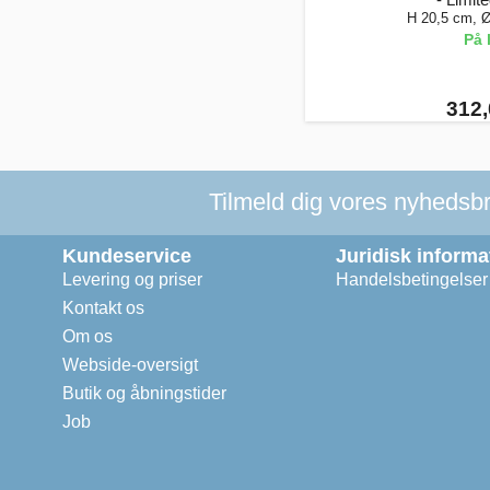
H 20,5 cm, 
På 
312,
Tilmeld dig vores nyhedsbre
Kundeservice
Juridisk informa
Levering og priser
Handelsbetingelser
Kontakt os
Om os
Webside-oversigt
Butik og åbningstider
Job