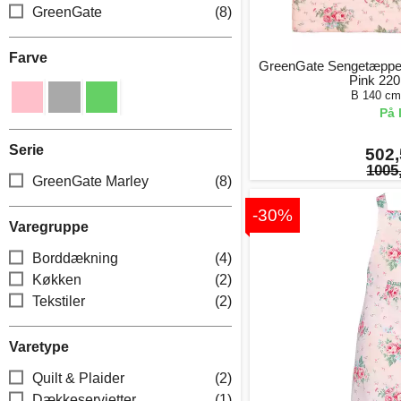
GreenGate
(8)
Farve
GreenGate Sengetæppe 
Pink 220
B 140 cm
På 
Serie
502,
1005,
GreenGate Marley
(8)
-30%
Varegruppe
Borddækning
(4)
Køkken
(2)
Tekstiler
(2)
Varetype
Quilt & Plaider
(2)
Dækkeservietter
(1)