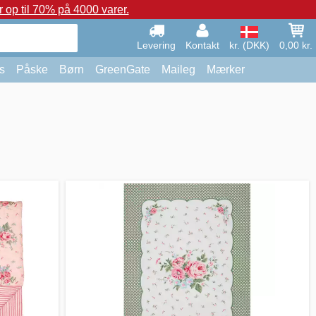
op til 70% på 4000 varer.
Levering
Kontakt
kr. (DKK)
0,00 kr.
s
Påske
Børn
GreenGate
Maileg
Mærker