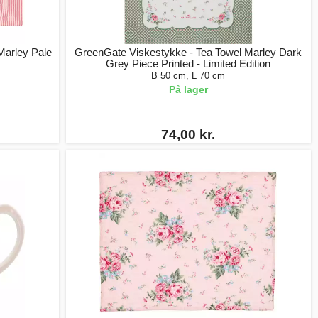
arley Pale
GreenGate Viskestykke - Tea Towel Marley Dark
Grey Piece Printed - Limited Edition
B 50 cm, L 70 cm
På lager
74,00 kr.