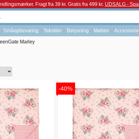
yndlingsmærker.
Fragt fra 39 kr. Gratis fra 499 kr.
UDSALG - Spar 
Småopbevaring
Tekstiler
Belysning
Møbler
Accessorie
eenGate Marley
-40%