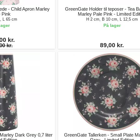
de - Child Apron Marley
GreenGate Holder til teposer - Tea 
 Pink
Marley Pale Pink - Limited Edi
, L 65 cm
H 2 cm, B 10 cm, L 12,5 cm
lager
På lager
00 kr.
89,00 kr.
00 kr.
arley Dark Grey 0,7 liter
GreenGate Tallerken - Small Plate M
ed Edition
Grey - Limited Edition