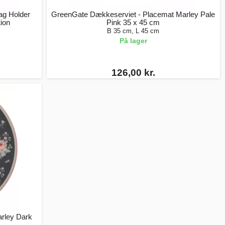
Bag Holder
GreenGate Dækkeserviet - Placemat Marley Pale
tion
Pink 35 x 45 cm
B 35 cm, L 45 cm
På lager
126,00 kr.
arley Dark