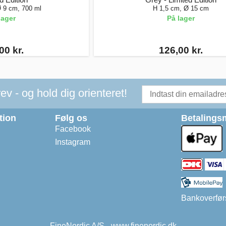
Ø 9 cm, 700 ml
H 1,5 cm, Ø 15 cm
lager
På lager
00 kr.
126,00 kr.
v - og hold dig orienteret!
tion
Følg os
Betalings
Facebook
Instagram
Bankoverfør
FineNordic A/S - www.finenordic.dk