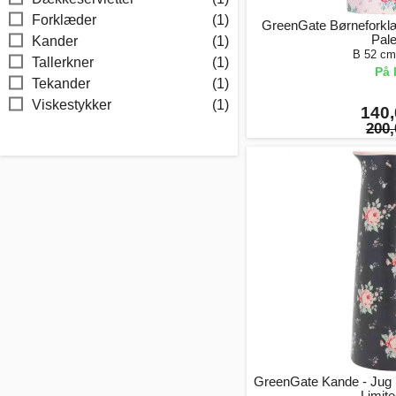
Forklæder
(1)
GreenGate Børneforklæ
Pale
Kander
(1)
B 52 cm
Tallerkner
(1)
På 
Tekander
(1)
Viskestykker
(1)
140,
200,
GreenGate Kande - Jug M
- Limit