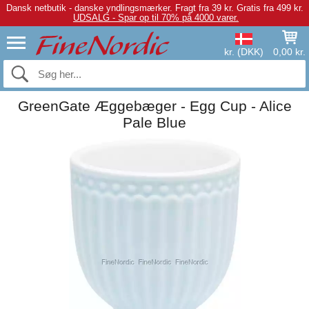
Dansk netbutik - danske yndlingsmærker.
Fragt fra 39 kr. Gratis fra 499 kr.
UDSALG - Spar op til 70% på 4000 varer.
kr. (DKK)
0,00 kr.
GreenGate Æggebæger - Egg Cup - Alice
Pale Blue