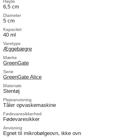
Højde
6,5 cm
Diameter
5 cm
Kapacitet
40 ml
Varetype
Æggebægre
Mærke
GreenGate
Serie
GreenGate Alice
Materiale
Stentøj
Plejeanvisning
Tåler opvaskemaskine
Fødevaresikkerhed
Fødevaresikker
Anvisning
Egnet til mikrobølgeovn, ikke ovn