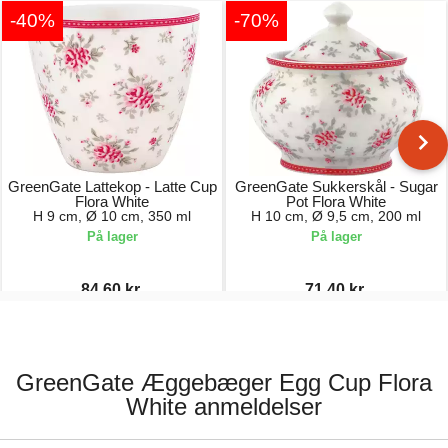
-40%
-70%
GreenGate Lattekop - Latte Cup
GreenGate Sukkerskål - Sugar
Flora White
Pot Flora White
H 9 cm, Ø 10 cm, 350 ml
H 10 cm, Ø 9,5 cm, 200 ml
På lager
På lager
84,60 kr.
71,40 kr.
141,00 kr.
238,00 kr.
GreenGate Æggebæger Egg Cup Flora
White anmeldelser