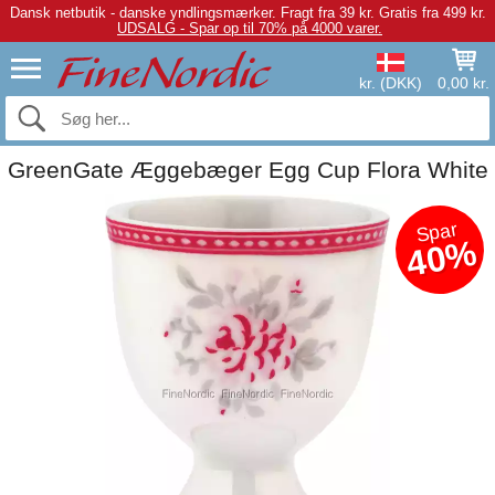
Dansk netbutik - danske yndlingsmærker.
Fragt fra 39 kr. Gratis fra 499 kr.
UDSALG - Spar op til 70% på 4000 varer.
kr. (DKK)
0,00 kr.
GreenGate Æggebæger Egg Cup Flora White
Spar
40%