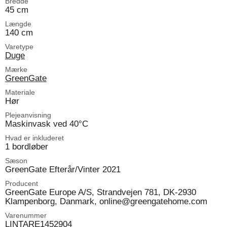
Bredde
45 cm
Længde
140 cm
Varetype
Duge
Mærke
GreenGate
Materiale
Hør
Plejeanvisning
Maskinvask ved 40°C
Hvad er inkluderet
1 bordløber
Sæson
GreenGate Efterår/Vinter 2021
Producent
GreenGate Europe A/S, Strandvejen 781, DK-2930
Klampenborg, Danmark, online@greengatehome.com
Varenummer
LINTARE1452904