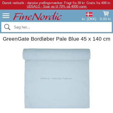
Dansk netbutik - danske yndlingsmærker.
Fragt fra 39 kr. Gratis fra 499 kr.
UDSALG - Spar op til 70% på 4000 varer.
kr. (DKK)
0,00 kr.
GreenGate Bordløber Pale Blue 45 x 140 cm