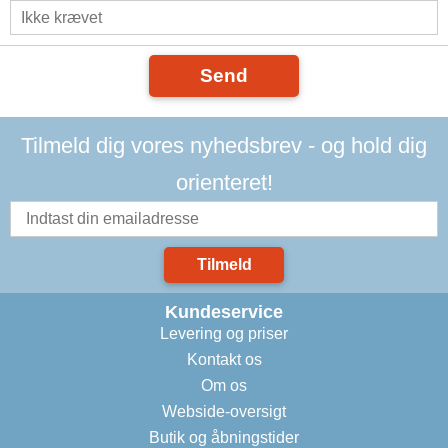
Send
Tilmeld dig vores nyhedsbrev - og hold dig
orienteret!
Tilmeld
Kundeservice
Levering og priser
Kontakt os
Om os
Webside-oversigt
Butik og åbningstider