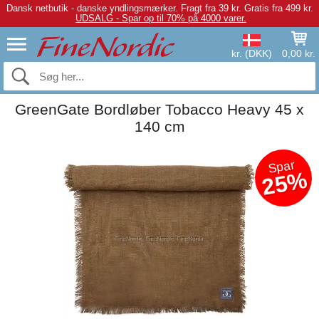
Dansk netbutik - danske yndlingsmærker.
Fragt fra 39 kr. Gratis fra 499 kr.
UDSALG - Spar op til 70% på 4000 varer.
kr. (DKK)
0,00 kr.
GreenGate Bordløber Tobacco Heavy 45 x
140 cm
Spar
25%