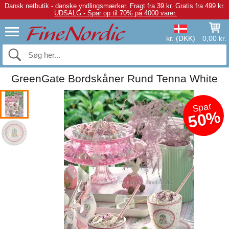
Dansk netbutik - danske yndlingsmærker.
Fragt fra 39 kr. Gratis fra 499 kr.
UDSALG - Spar op til 70% på 4000 varer.
kr. (DKK)
0,00 kr.
GreenGate Bordskåner Rund Tenna White
Spar
50%