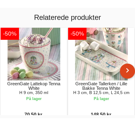
Relaterede produkter
-50%
-50%
GreenGate Lattekop Tenna
GreenGate Tallerken / Lille
White
Bakke Tenna White
H 9 cm, 350 ml
H 3 cm, B 12,5 cm, L 24,5 cm
På lager
På lager
70,50 kr.
148,50 kr.
141,00 kr.
297,00 kr.