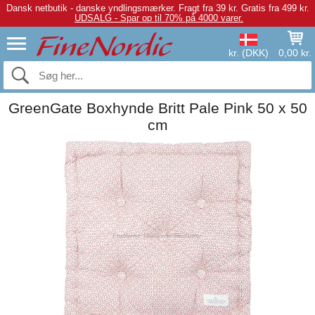
Dansk netbutik - danske yndlingsmærker.
Fragt fra 39 kr. Gratis fra 499 kr.
UDSALG - Spar op til 70% på 4000 varer.
kr. (DKK)
0,00 kr.
GreenGate Boxhynde Britt Pale Pink 50 x 50
cm