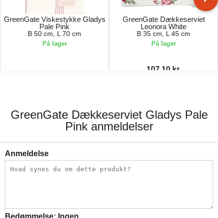
GreenGate Viskestykke Gladys
GreenGate Dækkeserviet
Pale Pink
Leonora White
B 50 cm, L 70 cm
B 35 cm, L 45 cm
På lager
På lager
107,10 kr.
86,00 kr.
126,00 kr.
GreenGate Dækkeserviet Gladys Pale
Pink anmeldelser
Anmeldelse
Bedømmelse:
Ingen