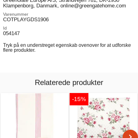
GreenGate Europe A/S, Strandvejen 781, DK-2930
Klampenborg, Danmark, online@greengatehome.com
Varenummer
COTPLAYGDS1906
Id
054147
Tryk på en understreget egenskab ovenover for at udforske
flere produkter.
Relaterede produkter
-15%