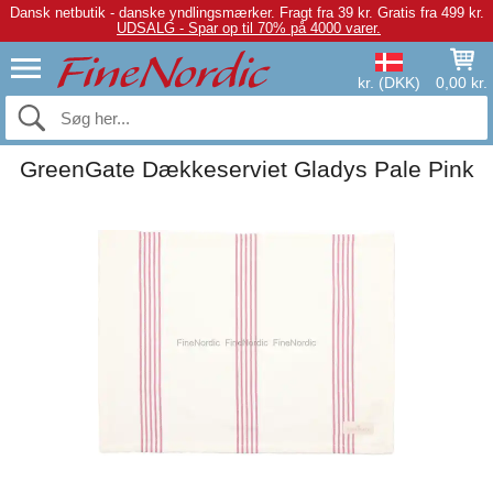
Dansk netbutik - danske yndlingsmærker.
Fragt fra 39 kr. Gratis fra 499 kr.
UDSALG - Spar op til 70% på 4000 varer.
kr. (DKK)
0,00 kr.
GreenGate Dækkeserviet Gladys Pale Pink