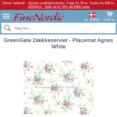
Dansk netbutik - danske yndlingsmærker.
Fragt fra 39 kr. Gratis fra 499 kr.
UDSALG - Spar op til 70% på 4000 varer.
kr. (DKK)
0,00 kr.
GreenGate Dækkeserviet - Placemat Agnes
White