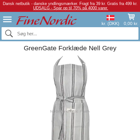
Dansk netbutik - danske yndlingsmærker.
Fragt fra 39 kr. Gratis fra 499 kr.
UDSALG - Spar op til 70% på 4000 varer.
kr. (DKK)
0,00 kr.
GreenGate Forklæde Nell Grey